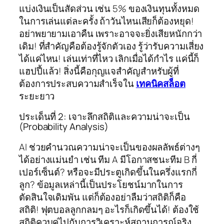
แบ่งเงินเป็นสัดส่วน เช่น 5% ของเงินทุนทั้งหมด
ในการเล่นแต่ละครั้ง ถ้าวันไหนเสียก็ต้องหยุด!
อย่าพยายามเอาคืน เพราะอาจจะยิ่งเสียหนักกว่า
เดิม! ที่สำคัญคือต้องรู้จักตัวเอง รู้ว่ารับความเสี่ยง
ได้แค่ไหน! เล่นเท่าที่ไหว เลิกเมื่อได้กำไร แค่นี้ก็
แฮปปี้แล้ว! สิ่งนี้คือกุญแจสำคัญสำหรับผู้ที่
ต้องการประสบความสำเร็จใน
เทคนิคสล็อต
ระยะยาว
ประเด็นที่ 2: เจาะลึกสถิติและความน่าจะเป็น
(Probability Analysis)
AI ช่วยคำนวณความน่าจะเป็นของผลลัพธ์ต่างๆ
ได้อย่างแม่นยำ เช่น ทีม A มีโอกาสชนะทีม B กี่
เปอร์เซ็นต์? หรือจะมีประตูเกิดขึ้นในครึ่งแรกกี่
ลูก? ข้อมูลเหล่านี้เป็นประโยชน์มากในการ
ตัดสินใจเดิมพัน แต่ก็ต้องอย่าลืมว่าสถิติก็คือ
สถิติ! ฟุตบอลลูกกลมๆ อะไรก็เกิดขึ้นได้! ต้องใช้
สถิติควบคู่ไปกับการวิเคราะห์สถานการณ์จริง