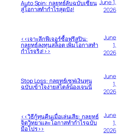
June 1,
Auto Spin: กลยุทธ์ลับฉบับเซียน
สู่โอกาสทำกำไรสุดปัง!
2026
June
<<เจาะลึกฟีเจอร์ซื้อฟรีสปิน:
1,
กลยุทธ์ลงทุนสล็อต เพิ่มโอกาสทำ
กำไรจริง!>>
2026
June
Stop Loss: กลยุทธ์เซฟเงินทุน
1,
ฉบับเข้าใจง่ายสไตล์น้องเจนนี่
2026
June
<<วิธีกู้ทุนคืนเมื่อเล่นเสีย: กลยุทธ์
1,
จิตวิทยาและโอกาสทำกำไรฉบับ
มือโปร>>
2026