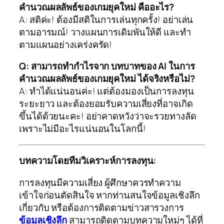
คำนวณผลลัพธ์ของเกมยุคใหม่ คืออะไร?
A: สติค่ะ! ต้องมีสติในการเล่นทุกครั้ง! อย่าเล่น
ตามอารมณ์! วางแผนการเดิมพันให้ดี และทำ
ตามแผนอย่างเคร่งครัด!
Q: สามารถทำกำไรจาก บทบาทของ AI ในการ
คำนวณผลลัพธ์ของเกมยุคใหม่ ได้จริงหรือไม่?
A: ทำได้แน่นอนค่ะ! แต่ต้องมองเป็นการลงทุน
ระยะยาว และต้องยอมรับความเสี่ยงที่อาจเกิด
ขึ้นได้ด้วยนะคะ! อย่าคาดหวังว่าจะรวยทางลัด
เพราะไม่มีอะไรแน่นอนในโลกนี้!
บทความโดยทีมวิเคราะห์การลงทุน:
การลงทุนมีความเสี่ยง ผู้ศึกษาควรทำความ
เข้าใจก่อนตัดสินใจ หากท่านสนใจข้อมูลเชิงลึก
เกี่ยวกับ
หรือต้องการติดตามข่าวสารวงการ
ข้อมูลเชิงลึก
สามารถติดตามบทความใหม่ๆ ได้ที่