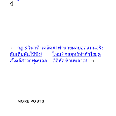
นี่
←
กฎ 3 วินาที: เคล็ด
AI ทำนายผลบอลแม่นจริง
ลับเดิมพันให้ปัง!
ไหม? กลยุทธ์ทำกำไรยุค
สไตล์สาวกฟุตบอล
ดิจิทัล ห้ามพลาด!
→
MORE POSTS