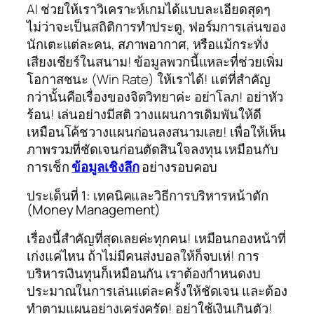
AI ช่วยให้เราวิเคราะห์เกมได้แบบละเอียดสุดๆ
ไม่ว่าจะเป็นสถิติการทำประตู, ฟอร์มการเล่นของ
นักเตะแต่ละคน, สภาพอากาศ, หรือแม้กระทั่ง
เสียงเชียร์ในสนาม! ข้อมูลพวกนี้แหละที่ช่วยเพิ่ม
โอกาสชนะ (Win Rate) ให้เราได้! แต่ที่สำคัญ
กว่านั้นคือเรื่องของจิตวิทยาค่ะ อย่าโลภ! อย่าหัว
ร้อน! เล่นอย่างมีสติ วางแผนการเดิมพันให้ดี
เหมือนโค้ชวางแผนก่อนลงสนามเลย! เพื่อให้เห็น
ภาพรวมที่ชัดเจนก่อนตัดสินใจลงทุน เหมือนกับ
การเช็ก
ข้อมูลเชิงลึก
อย่างรอบคอบ
ประเด็นที่ 1: เทคนิคและวิธีการบริหารหน้าตัก
(Money Management)
เรื่องนี้สำคัญที่สุดเลยค่ะทุกคน! เหมือนกองหน้าที่
เก่งแค่ไหน ถ้าไม่มีคนส่งบอลให้ก็จบเห่! การ
บริหารเงินทุนก็เหมือนกัน เราต้องกำหนดงบ
ประมาณในการเล่นแต่ละครั้งให้ชัดเจน และต้อง
ทำตามแผนอย่างเคร่งครัด! อย่าใช้เงินเกินตัว!