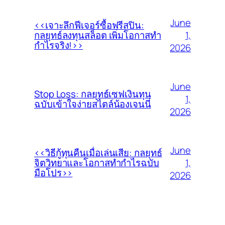
June
<<เจาะลึกฟีเจอร์ซื้อฟรีสปิน:
1,
กลยุทธ์ลงทุนสล็อต เพิ่มโอกาสทำ
กำไรจริง!>>
2026
June
Stop Loss: กลยุทธ์เซฟเงินทุน
1,
ฉบับเข้าใจง่ายสไตล์น้องเจนนี่
2026
June
<<วิธีกู้ทุนคืนเมื่อเล่นเสีย: กลยุทธ์
1,
จิตวิทยาและโอกาสทำกำไรฉบับ
มือโปร>>
2026