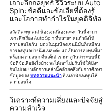
เจาะลึกกลยุทธ์ รีวิวระบบ Auto
Spin: ข้อดีและข้อเสียที่ต้องรู้
และโอกาสทำกำไรในยุคดิจิทัล
สวัสดีค่ะทุกคน! น้องเจนนี่เองนะคะ วันนี้จะมา
เจาะลึกเรื่อง Auto Spin ที่หลายๆ คนกำลังให้
ความสนใจกัน! มองในมุมน้องเจนนี่มันก็เหมือน
การลงทุนอย่างนึงแหละค่ะ แต่เป็นการลงทุนที่มา
พร้อมความสนุก ตื่นเต้น! เรามาดูกันว่าระบบนี้มี
ข้อดีข้อเสียยังไงบ้าง จะได้เอาไปปรับใช้ให้ปังๆ
กันไปเลย! หลักการเหล่านี้คล้ายคลึงกับการศึกษา
ข้อมูลของ
บทความแนะนำ
ที่เหล่านักลงทุนให้
ความสนใจ
วิเคราะห์ความเสี่ยงและปัจจัยสู่
ความสำเร็จ