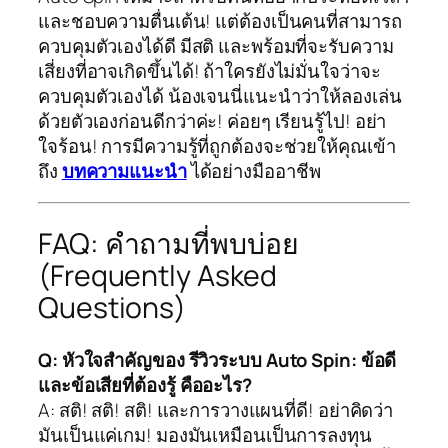
และชอบความตื่นเต้น! แต่ต้องเป็นคนที่สามารถ
ควบคุมตัวเองได้ดี มีสติ และพร้อมที่จะรับความ
เสี่ยงที่อาจเกิดขึ้นได้! ถ้าใครยังไม่มั่นใจว่าจะ
ควบคุมตัวเองได้ น้องเจนนี่แนะนำว่าให้ลองเล่น
ด้วยตัวเองก่อนดีกว่าค่ะ! ค่อยๆ เรียนรู้ไป! อย่า
ใจร้อน! การมีความรู้ที่ถูกต้องจะช่วยให้คุณเข้า
ถึง
บทความแนะนำ
ได้อย่างมืออาชีพ
FAQ: คำถามที่พบบ่อย
(Frequently Asked
Questions)
Q: หัวใจสำคัญของ รีวิวระบบ Auto Spin: ข้อดี
และข้อเสียที่ต้องรู้ คืออะไร?
A: สติ! สติ! สติ! และการวางแผนที่ดี! อย่าคิดว่า
มันเป็นแค่เกม! มองมันเหมือนเป็นการลงทุน