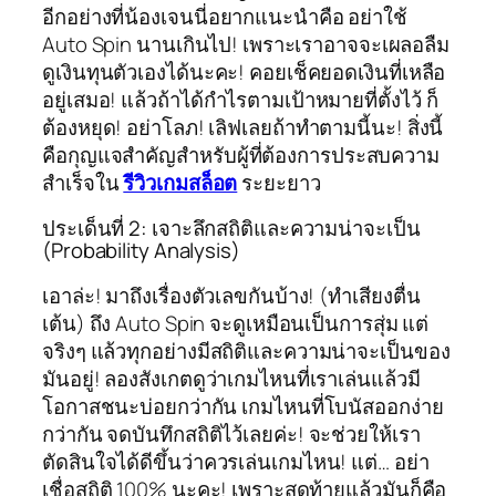
อีกอย่างที่น้องเจนนี่อยากแนะนำคือ อย่าใช้
Auto Spin นานเกินไป! เพราะเราอาจจะเผลอลืม
ดูเงินทุนตัวเองได้นะคะ! คอยเช็คยอดเงินที่เหลือ
อยู่เสมอ! แล้วถ้าได้กำไรตามเป้าหมายที่ตั้งไว้ ก็
ต้องหยุด! อย่าโลภ! เลิฟเลยถ้าทำตามนี้นะ! สิ่งนี้
คือกุญแจสำคัญสำหรับผู้ที่ต้องการประสบความ
สำเร็จใน
รีวิวเกมสล็อต
ระยะยาว
ประเด็นที่ 2: เจาะลึกสถิติและความน่าจะเป็น
(Probability Analysis)
เอาล่ะ! มาถึงเรื่องตัวเลขกันบ้าง! (ทำเสียงตื่น
เต้น) ถึง Auto Spin จะดูเหมือนเป็นการสุ่ม แต่
จริงๆ แล้วทุกอย่างมีสถิติและความน่าจะเป็นของ
มันอยู่! ลองสังเกตดูว่าเกมไหนที่เราเล่นแล้วมี
โอกาสชนะบ่อยกว่ากัน เกมไหนที่โบนัสออกง่าย
กว่ากัน จดบันทึกสถิติไว้เลยค่ะ! จะช่วยให้เรา
ตัดสินใจได้ดีขึ้นว่าควรเล่นเกมไหน! แต่… อย่า
เชื่อสถิติ 100% นะคะ! เพราะสุดท้ายแล้วมันก็คือ