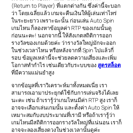
(Return to Player) ที่แตกต่างกัน ซึ่งค่านี้จะบอก
ว่า โดยเฉลี่ยแล้ว เกมจะคืนเงินให้ผู้เล่นเท่าไหร่
ในระยะยาว เพราะฉะนั้น ก่อนเล่น Auto Spin
เกมไหน ก็ลองหาข้อมูลค่า RTP ของเกมนั้นดู
ก่อนนะคะ! นอกจากนี้ ให้สังเกตสถิติการออก
รางวัลของเกมด้วยค่ะ ว่ารางวัลใหญ่มักจะออก
ในช่วงเวลาไหน หรือหลังจากที่ Spin ไปแล้วกี่
รอบ ข้อมูลเหล่านี้จะช่วยลดความเสี่ยงและเพิ่ม
โอกาสทำกำไร เช่นเดียวกับระบบของ
สูตรสล็อต
ที่มีความแม่นยำสูง
จากข้อมูลที่เราวิเคราะห์มาทั้งหมดเนี่ย เรา
สามารถเอามาประยุกต์ใช้กับการเล่นจริงได้เลย
นะคะ เช่น ถ้าเรารู้ว่าเกมไหนมีค่า RTP สูง เราก็
อาจจะเลือกเล่นเกมนั้น และตั้งค่า Auto Spin ให้
เหมาะสมกับงบประมาณที่เรามี หรือถ้าเรารู้ว่า
เกมไหนมีสถิติการออกรางวัลใหญ่ที่แน่นอน เราก็
อาจจะลองเสี่ยงดวงในช่วงเวลานั้นดูค่ะ