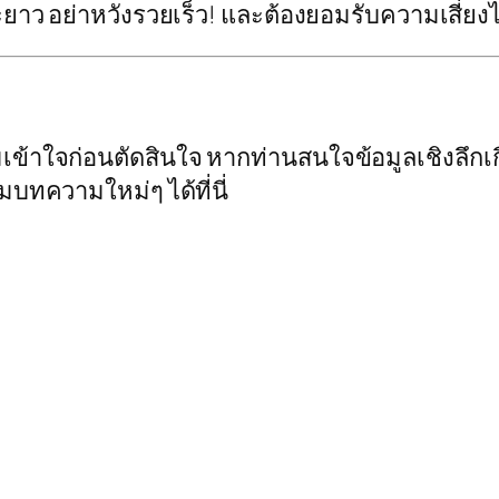
ะยาว อย่าหวังรวยเร็ว! และต้องยอมรับความเสี่ยง
ข้าใจก่อนตัดสินใจ หากท่านสนใจข้อมูลเชิงลึกเก
ทความใหม่ๆ ได้ที่นี่