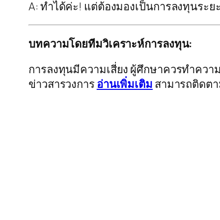
A: ทำได้ค่ะ! แต่ต้องมองเป็นการลงทุนระย
บทความโดยทีมวิเคราะห์การลงทุน:
การลงทุนมีความเสี่ยง ผู้ศึกษาควรทำความเ
ข่าวสารวงการ
อ่านเพิ่มเติม
สามารถติดตามบ