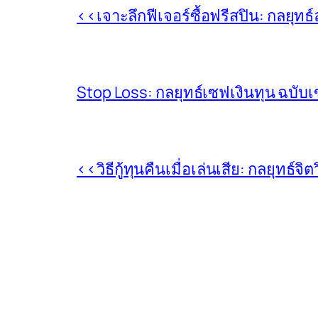
<<เจาะลึกฟีเจอร์ซื้อฟรีสปิน: กลยุท
Stop Loss: กลยุทธ์เซฟเงินทุน ฉบับเข
<<วิธีกู้ทุนคืนเมื่อเล่นเสีย: กลยุ