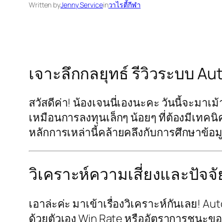
Written by
Jenny Service
in
วาไรตี้กีฬา
เจาะลึกกลยุทธ์ รีวิวระบบ Aut
สวัสดีค่า! น้องเจนนี่เองนะคะ วันนี้จะมาเ
เหมือนการลงทุนเล็กๆ น้อยๆ ที่ต้องมีเทคนิคเ
หลักการเหล่านี้คล้ายคลึงกับการศึกษาข้อ
วิเคราะห์ความเสี่ยงและปัจจั
เอาล่ะค่ะ มาเข้าเรื่องวิเคราะห์กันเลย! Au
ด้วยตัวเอง Win Rate หรืออัตราการชนะของ