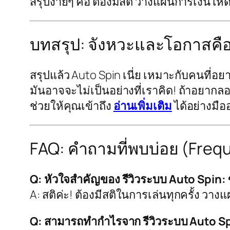
สรุปง่ายๆ คือ ต้องมีสติ วางแผนการเงินให้ดี
บทสรุป: จังหวะและโอกาสคื
สรุปแล้ว Auto Spin เนี่ย เหมาะกับคนที่อ
มันอาจจะไม่เป็นอย่างที่เราคิด! ถ้าอยากลอง
ช่วยให้คุณเข้าถึง
อ่านเพิ่มเติม
ได้อย่างมือ
FAQ: คำถามที่พบบ่อย (Freq
Q: หัวใจสำคัญของ รีวิวระบบ Auto Spin: ข้อ
A: สติค่ะ! ต้องมีสติในการเล่นทุกครั้ง วางแ
Q: สามารถทำกำไรจาก รีวิวระบบ Auto Spin: 