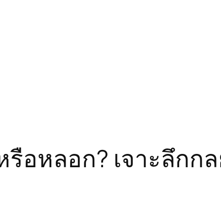
หรือหลอก? เจาะลึกกลย