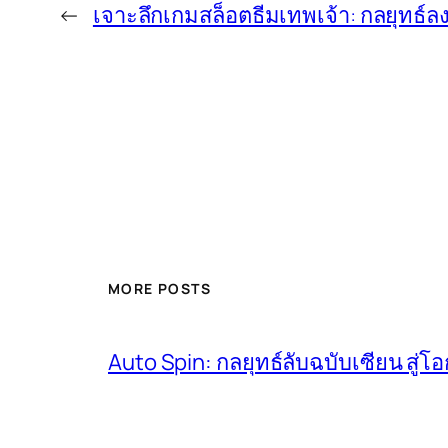
←
เจาะลึกเกมสล็อตธีมเทพเจ้า: กลยุทธ์ล
MORE POSTS
Auto Spin: กลยุทธ์ลับฉบับเซียน สู่