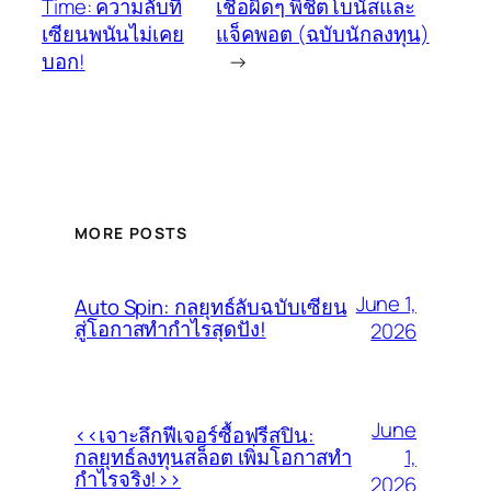
Time: ความลับที่
เชื่อผิดๆ พิชิตโบนัสและ
เซียนพนันไม่เคย
แจ็คพอต (ฉบับนักลงทุน)
บอก!
→
MORE POSTS
June 1,
Auto Spin: กลยุทธ์ลับฉบับเซียน
สู่โอกาสทำกำไรสุดปัง!
2026
June
<<เจาะลึกฟีเจอร์ซื้อฟรีสปิน:
1,
กลยุทธ์ลงทุนสล็อต เพิ่มโอกาสทำ
กำไรจริง!>>
2026