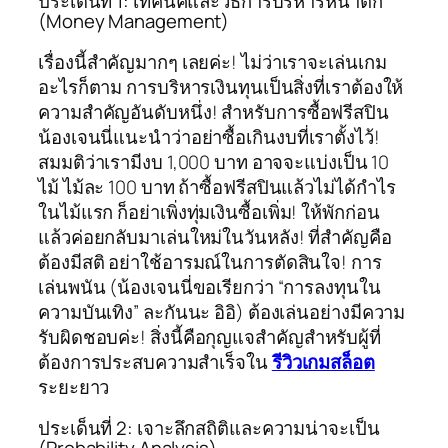
ประเด็นที่ 1: เทคนิคและวิธีการบริหารหน้าตัก
(Money Management)
เรื่องนี้สำคัญมากๆ เลยค่ะ! ไม่ว่าเราจะเล่นเกม
อะไรก็ตาม การบริหารเงินทุนเป็นสิ่งที่เราต้องให้
ความสำคัญอันดับหนึ่ง! สำหรับการซื้อฟรีสปิน
น้องเจนนี่แนะนำว่าอย่าซื้อเกินงบที่เราตั้งไว้!
สมมติว่าเรามีงบ 1,000 บาท อาจจะแบ่งเป็น 10
ไม้ ไม้ละ 100 บาท ถ้าซื้อฟรีสปินแล้วไม่ได้กำไร
ในไม้แรก ก็อย่าเพิ่งทุ่มเงินซื้อเพิ่ม! ให้พักก่อน
แล้วค่อยกลับมาเล่นใหม่ในวันหลัง! ที่สำคัญคือ
ต้องมีสติ อย่าใช้อารมณ์ในการตัดสินใจ! การ
เล่นพนัน (น้องเจนนี่ขอเรียกว่า “การลงทุนใน
ความบันเทิง” ละกันนะ อิอิ) ต้องเล่นอย่างมีความ
รับผิดชอบค่ะ! สิ่งนี้คือกุญแจสำคัญสำหรับผู้ที่
ต้องการประสบความสำเร็จใน
รีวิวเกมสล็อต
ระยะยาว
ประเด็นที่ 2: เจาะลึกสถิติและความน่าจะเป็น