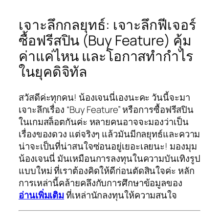
เจาะลึกกลยุทธ์: เจาะลึกฟีเจอร์
ซื้อฟรีสปิน (Buy Feature) คุ้ม
ค่าแค่ไหน และโอกาสทำกำไร
ในยุคดิจิทัล
สวัสดีค่ะทุกคน! น้องเจนนี่เองนะคะ วันนี้จะมา
เจาะลึกเรื่อง “Buy Feature” หรือการซื้อฟรีสปิน
ในเกมสล็อตกันค่ะ หลายคนอาจจะมองว่าเป็น
เรื่องของดวง แต่จริงๆ แล้วมันมีกลยุทธ์และความ
น่าจะเป็นที่น่าสนใจซ่อนอยู่เยอะเลยนะ! มองมุม
น้องเจนนี่ มันเหมือนการลงทุนในความบันเทิงรูป
แบบใหม่ ที่เราต้องคิดให้ดีก่อนตัดสินใจค่ะ หลัก
การเหล่านี้คล้ายคลึงกับการศึกษาข้อมูลของ
อ่านเพิ่มเติม
ที่เหล่านักลงทุนให้ความสนใจ