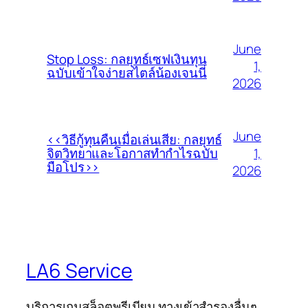
June
Stop Loss: กลยุทธ์เซฟเงินทุน
1,
ฉบับเข้าใจง่ายสไตล์น้องเจนนี่
2026
June
<<วิธีกู้ทุนคืนเมื่อเล่นเสีย: กลยุทธ์
1,
จิตวิทยาและโอกาสทำกำไรฉบับ
มือโปร>>
2026
LA6 Service
บริการเกมสล็อตพรีเมียม ทางเข้าสำรองลื่นๆ