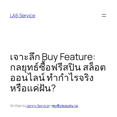
Skip
to
LA6 Service
content
เจาะลึก Buy Feature:
กลยุทธ์ซื้อฟรีสปิน สล็อต
ออนไลน์ ทำกำไรจริง
หรือแค่ฝัน?
Written by
Jenny Service
in
ซุบซิบขอบสนาม