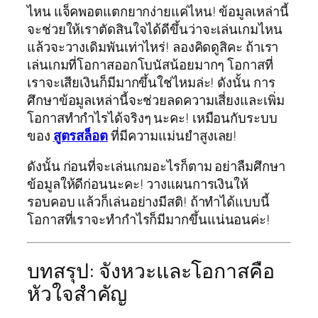
ไหน แจ็คพอตแตกยากง่ายแค่ไหน! ข้อมูลเหล่านี้
จะช่วยให้เราตัดสินใจได้ดีขึ้นว่าจะเล่นเกมไหน
แล้วจะวางเดิมพันเท่าไหร่! ลองคิดดูสิคะ ถ้าเรา
เล่นเกมที่โอกาสออกโบนัสน้อยมากๆ โอกาสที่
เราจะเสียเงินก็มีมากขึ้นใช่ไหมล่ะ! ดังนั้น การ
ศึกษาข้อมูลเหล่านี้จะช่วยลดความเสี่ยงและเพิ่ม
โอกาสทำกำไรได้จริงๆ นะคะ! เหมือนกับระบบ
ของ
สูตรสล็อต
ที่มีความแม่นยำสูงเลย!
ดังนั้น ก่อนที่จะเล่นเกมอะไรก็ตาม อย่าลืมศึกษา
ข้อมูลให้ดีก่อนนะคะ! วางแผนการเงินให้
รอบคอบ แล้วก็เล่นอย่างมีสติ! ถ้าทำได้แบบนี้
โอกาสที่เราจะทำกำไรก็มีมากขึ้นแน่นอนค่ะ!
บทสรุป: จังหวะและโอกาสคือ
หัวใจสำคัญ