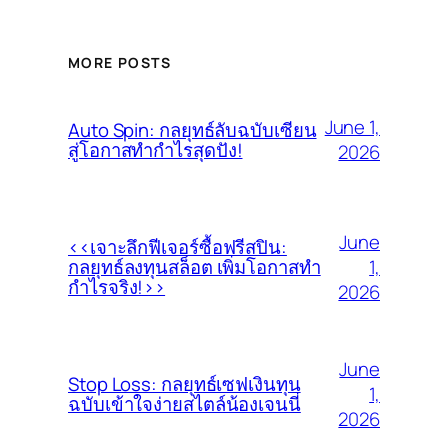
MORE POSTS
June 1,
Auto Spin: กลยุทธ์ลับฉบับเซียน
สู่โอกาสทำกำไรสุดปัง!
2026
June
<<เจาะลึกฟีเจอร์ซื้อฟรีสปิน:
1,
กลยุทธ์ลงทุนสล็อต เพิ่มโอกาสทำ
กำไรจริง!>>
2026
June
Stop Loss: กลยุทธ์เซฟเงินทุน
1,
ฉบับเข้าใจง่ายสไตล์น้องเจนนี่
2026