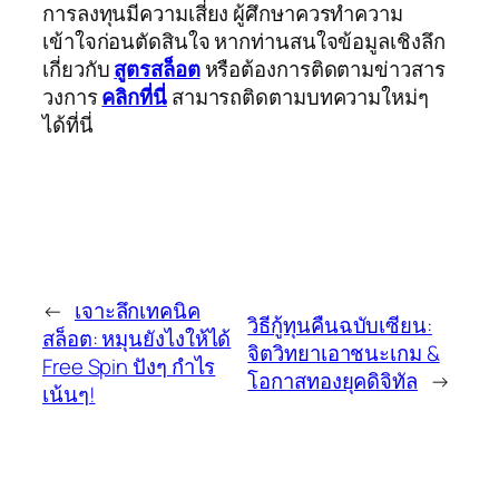
การลงทุนมีความเสี่ยง ผู้ศึกษาควรทำความ
เข้าใจก่อนตัดสินใจ หากท่านสนใจข้อมูลเชิงลึก
เกี่ยวกับ
สูตรสล็อต
หรือต้องการติดตามข่าวสาร
วงการ
คลิกที่นี่
สามารถติดตามบทความใหม่ๆ
ได้ที่นี่
←
เจาะลึกเทคนิค
วิธีกู้ทุนคืนฉบับเซียน:
สล็อต: หมุนยังไงให้ได้
จิตวิทยาเอาชนะเกม &
Free Spin ปังๆ กำไร
โอกาสทองยุคดิจิทัล
→
เน้นๆ!