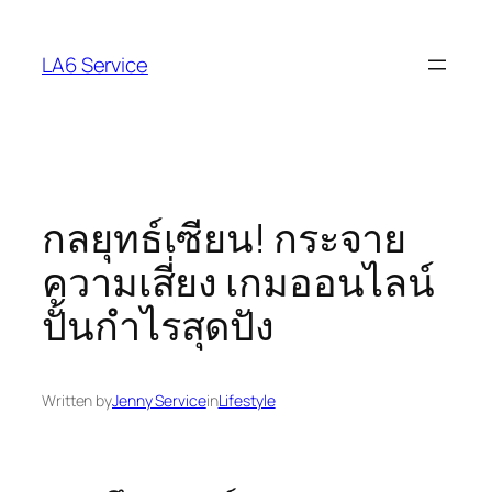
Skip
to
LA6 Service
content
กลยุทธ์เซียน! กระจาย
ความเสี่ยง เกมออนไลน์
ปั้นกำไรสุดปัง
Written by
Jenny Service
in
Lifestyle