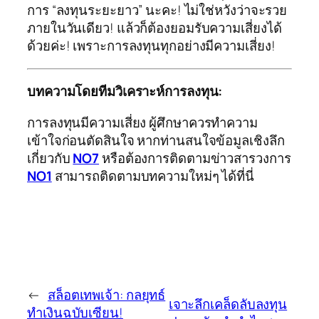
การ “ลงทุนระยะยาว” นะคะ! ไม่ใช่หวังว่าจะรวย
ภายในวันเดียว! แล้วก็ต้องยอมรับความเสี่ยงได้
ด้วยค่ะ! เพราะการลงทุนทุกอย่างมีความเสี่ยง!
บทความโดยทีมวิเคราะห์การลงทุน:
การลงทุนมีความเสี่ยง ผู้ศึกษาควรทำความ
เข้าใจก่อนตัดสินใจ หากท่านสนใจข้อมูลเชิงลึก
เกี่ยวกับ
NO7
หรือต้องการติดตามข่าวสารวงการ
NO1
สามารถติดตามบทความใหม่ๆ ได้ที่นี่
←
สล็อตเทพเจ้า: กลยุทธ์
เจาะลึกเคล็ดลับลงทุน
ทำเงินฉบับเซียน!