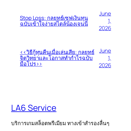
June
Stop Loss: กลยุทธ์เซฟเงินทุน
1,
ฉบับเข้าใจง่ายสไตล์น้องเจนนี่
2026
June
<<วิธีกู้ทุนคืนเมื่อเล่นเสีย: กลยุทธ์
1,
จิตวิทยาและโอกาสทำกำไรฉบับ
มือโปร>>
2026
LA6 Service
บริการเกมสล็อตพรีเมียม ทางเข้าสำรองลื่นๆ