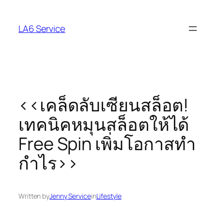
Skip
to
LA6 Service
content
<<เคล็ดลับเซียนสล็อต!
เทคนิคหมุนสล็อตให้ได้
Free Spin เพิ่มโอกาสทำ
กำไร>>
Written by
Jenny Service
in
Lifestyle