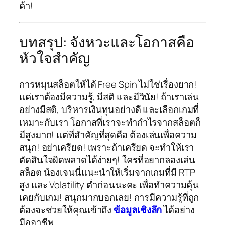
ค้า!
บทสรุป: จังหวะและโอกาสคือ
หัวใจสำคัญ
การหมุนสล็อตให้ได้ Free Spin ไม่ใช่เรื่องยาก!
แค่เราต้องมีความรู้, มีสติ และมีวินัย! ถ้าเราเล่น
อย่างมีสติ, บริหารเงินทุนอย่างดี และเลือกเกมที่
เหมาะกับเรา โอกาสที่เราจะทำกำไรจากสล็อตก็
มีสูงมาก! แต่ที่สำคัญที่สุดคือ ต้องเล่นเพื่อความ
สนุก! อย่าเครียด! เพราะถ้าเครียด จะทำให้เรา
ตัดสินใจผิดพลาดได้ง่ายๆ! ใครที่อยากลองเล่น
สล็อต น้องเจนนี่แนะนำให้เริ่มจากเกมที่มี RTP
สูง และ Volatility ต่ำก่อนนะคะ เพื่อทำความคุ้น
เคยกับเกม! สนุกมากบอกเลย! การมีความรู้ที่ถูก
ต้องจะช่วยให้คุณเข้าถึง
ข้อมูลเชิงลึก
ได้อย่าง
มืออาชีพ