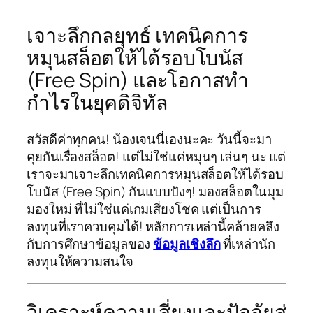
เจาะลึกกลยุทธ์ เทคนิคการ
หมุนสล็อตให้ได้รอบโบนัส
(Free Spin) และโอกาสทำ
กำไรในยุคดิจิทัล
สวัสดีค่าทุกคน! น้องเจนนี่เองนะคะ วันนี้จะมา
คุยกันเรื่องสล็อต! แต่ไม่ใช่แค่หมุนๆ เล่นๆ นะ แต่
เราจะมาเจาะลึกเทคนิคการหมุนสล็อตให้ได้รอบ
โบนัส (Free Spin) กันแบบปังๆ! มองสล็อตในมุม
มองใหม่ ที่ไม่ใช่แค่เกมเสี่ยงโชค แต่เป็นการ
ลงทุนที่เราควบคุมได้! หลักการเหล่านี้คล้ายคลึง
กับการศึกษาข้อมูลของ
ข้อมูลเชิงลึก
ที่เหล่านัก
ลงทุนให้ความสนใจ
วิเคราะห์ความเสี่ยงและปัจจัยสู่