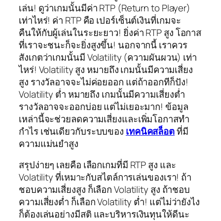
เล่น! ดูว่าเกมนั้นมีค่า RTP (Return to Player)
เท่าไหร่! ค่า RTP คือ เปอร์เซ็นต์เงินที่เกมจะ
คืนให้กับผู้เล่นในระยะยาว! ยิ่งค่า RTP สูง โอกาส
ที่เราจะชนะก็จะยิ่งสูงขึ้น! นอกจากนี้ เราควร
สังเกตว่าเกมนั้นมี Volatility (ความผันผวน) เท่า
ไหร่! Volatility สูง หมายถึง เกมนั้นมีความเสี่ยง
สูง รางวัลอาจจะไม่ค่อยออก แต่ถ้าออกทีก็ปัง!
Volatility ต่ำ หมายถึง เกมนั้นมีความเสี่ยงต่ำ
รางวัลอาจจะออกบ่อย แต่ไม่เยอะมาก! ข้อมูล
เหล่านี้จะช่วยลดความเสี่ยงและเพิ่มโอกาสทำ
กำไร เช่นเดียวกับระบบของ
เทคนิคสล็อต
ที่มี
ความแม่นยำสูง
สรุปง่ายๆ เลยคือ เลือกเกมที่มี RTP สูง และ
Volatility ที่เหมาะกับสไตล์การเล่นของเรา! ถ้า
ชอบความเสี่ยงสูง ก็เลือก Volatility สูง ถ้าชอบ
ความเสี่ยงต่ำ ก็เลือก Volatility ต่ำ! แต่ไม่ว่ายังไง
ก็ต้องเล่นอย่างมีสติ และบริหารเงินทุนให้ดีนะ