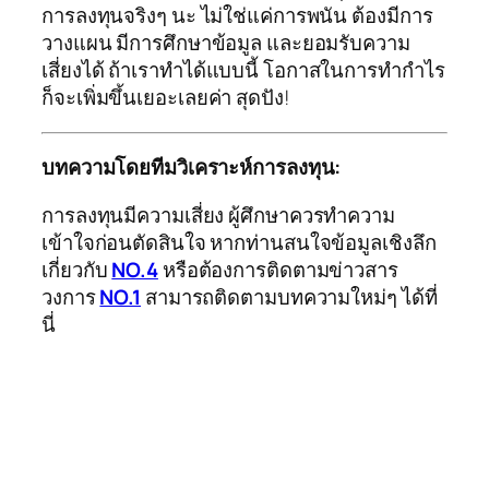
การลงทุนจริงๆ นะ ไม่ใช่แค่การพนัน ต้องมีการ
วางแผน มีการศึกษาข้อมูล และยอมรับความ
เสี่ยงได้ ถ้าเราทำได้แบบนี้ โอกาสในการทำกำไร
ก็จะเพิ่มขึ้นเยอะเลยค่า สุดปัง!
บทความโดยทีมวิเคราะห์การลงทุน:
การลงทุนมีความเสี่ยง ผู้ศึกษาควรทำความ
เข้าใจก่อนตัดสินใจ หากท่านสนใจข้อมูลเชิงลึก
เกี่ยวกับ
NO.4
หรือต้องการติดตามข่าวสาร
วงการ
NO.1
สามารถติดตามบทความใหม่ๆ ได้ที่
นี่