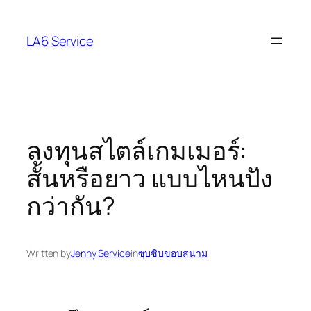
Skip
to
LA6 Service
content
ลงทุนสไตล์เกมเมอร์:
สั้นหรือยาว แบบไหนปัง
กว่ากัน?
Written by
Jenny Service
in
ซุบซิบขอบสนาม