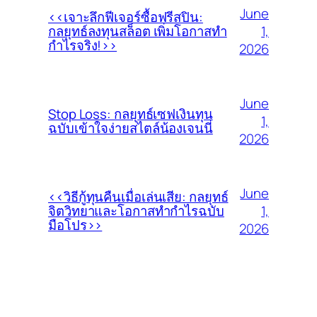
June
<<เจาะลึกฟีเจอร์ซื้อฟรีสปิน:
1,
กลยุทธ์ลงทุนสล็อต เพิ่มโอกาสทำ
กำไรจริง!>>
2026
June
Stop Loss: กลยุทธ์เซฟเงินทุน
1,
ฉบับเข้าใจง่ายสไตล์น้องเจนนี่
2026
June
<<วิธีกู้ทุนคืนเมื่อเล่นเสีย: กลยุทธ์
1,
จิตวิทยาและโอกาสทำกำไรฉบับ
มือโปร>>
2026