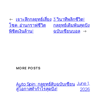
←
เจาะลึกกลยุทธ์เสี่ยง
3 วินาทีพลิกชีวิต!
โชค: อ่านกราฟชีวิต
กลยุทธ์เดิมพันสุดปัง
พิชิตเงินล้าน!
ฉบับเซียนบอล
→
MORE POSTS
June 1,
Auto Spin: กลยุทธ์ลับฉบับเซียน
สู่โอกาสทำกำไรสุดปัง!
2026