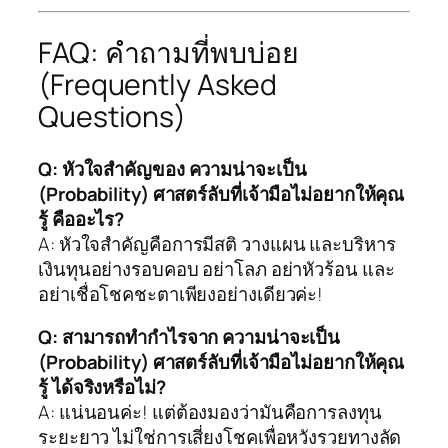
FAQ: คำถามที่พบบ่อย
(Frequently Asked
Questions)
Q: หัวใจสำคัญของ ความน่าจะเป็น
(Probability) ศาสตร์ลับที่เจ้ามือไม่อยากให้คุณ
รู้ คืออะไร?
A: หัวใจสำคัญคือการมีสติ วางแผน และบริหาร
เงินทุนอย่างรอบคอบ อย่าโลภ อย่าหัวร้อน และ
อย่าเชื่อโชคชะตาเพียงอย่างเดียวค่ะ!
Q: สามารถทำกำไรจาก ความน่าจะเป็น
(Probability) ศาสตร์ลับที่เจ้ามือไม่อยากให้คุณ
รู้ ได้จริงหรือไม่?
A: แน่นอนค่ะ! แต่ต้องมองว่ามันคือการลงทุน
ระยะยาว ไม่ใช่การเสี่ยงโชคเพื่อหวังรวยทางลัด