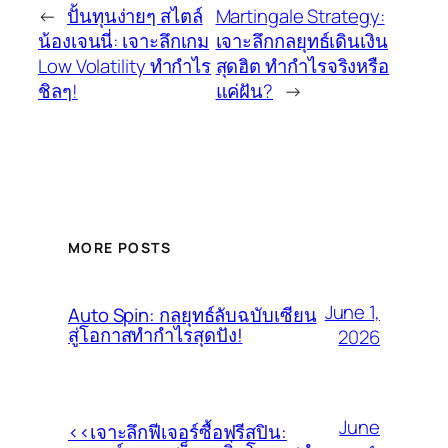
←
ปั้นทุนง่ายๆ สไตล์
Martingale Strategy:
น้องเจนนี่: เจาะลึกเกม
เจาะลึกกลยุทธ์เดินเงิน
Low Volatility ทำกำไร
สุดฮิต ทำกำไรจริงหรือ
ชิลๆ!
แค่ฝัน?
→
MORE POSTS
June 1,
Auto Spin: กลยุทธ์ลับฉบับเซียน
สู่โอกาสทำกำไรสุดปัง!
2026
June
<<เจาะลึกฟีเจอร์ซื้อฟรีสปิน: