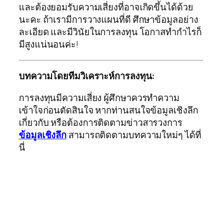
และต้องยอมรับความเสี่ยงที่อาจเกิดขึ้นได้ด้วย
นะคะ ถ้าเรามีการวางแผนที่ดี ศึกษาข้อมูลอย่าง
ละเอียด และมีวินัยในการลงทุน โอกาสทำกำไรก็
มีสูงแน่นอนค่ะ!
บทความโดยทีมวิเคราะห์การลงทุน:
การลงทุนมีความเสี่ยง ผู้ศึกษาควรทำความ
เข้าใจก่อนตัดสินใจ หากท่านสนใจข้อมูลเชิงลึก
เกี่ยวกับ
หรือต้องการติดตามข่าวสารวงการ
ข้อมูลเชิงลึก
สามารถติดตามบทความใหม่ๆ ได้ที่
นี่