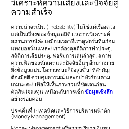
วิเคราะห์ความเสี่ยงและปัจจัยสู่
ความสำเร็จ
ความน่าจะเป็น (Probability) ไม่ใช่แค่เรื่องดวง
แต่เป็นเรื่องของข้อมูล สถิติ และการวิเคราะห์
สถานการณ์ค่ะ เหมือนเวลาที่เราดูฟอร์มทีมก่อน
แทงบอลนั่นแหละ! เราต้องดูสถิติการทำประตู,
สถิติการเสียประตู, ฟอร์มการเล่นล่าสุด, สภาพ
ความฟิตของนักเตะ และปัจจัยอื่นๆ อีกมากมาย
ยิ่งข้อมูลแน่น โอกาสชนะก็ยิ่งสูงขึ้น! ที่สำคัญ
ต้องมีสติ ควบคุมอารมณ์ และอย่าหัวร้อนตาม
เกมนะคะ! เพื่อให้เห็นภาพรวมที่ชัดเจนก่อน
ตัดสินใจลงทุน เหมือนกับการเช็ก
ข้อมูลเชิงลึก
อย่างรอบคอบ
ประเด็นที่ 1: เทคนิคและวิธีการบริหารหน้าตัก
(Money Management)
Money Management หรือการบริหารเงินทุน