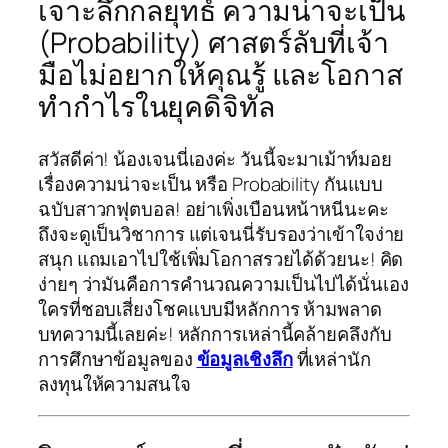
เจาะลึกกลยุทธ์ ความน่าจะเป็น
(Probability) ศาสตร์ลับที่เจ้า
มือไม่อยากให้คุณรู้ และโอกาส
ทำกำไรในยุคดิจิทัล
สวัสดีค่า! น้องเจนนี่เองค่ะ วันนี้จะมาเม้าท์มอย
เรื่องความน่าจะเป็น หรือ Probability กันแบบ
ฉบับสาวกฟุตบอล! อย่าเพิ่งเบือนหน้าหนีนะคะ
ถึงจะดูเป็นวิชาการ แต่เจนนี่รับรองว่าเข้าใจง่าย
สนุก แถมเอาไปใช้เพิ่มโอกาสรวยได้ด้วยนะ! คิด
ง่ายๆ ว่ามันคือการคำนวณความเป็นไปได้นั่นเอง
ใครที่ชอบเสี่ยงโชคแบบมีหลักการ ห้ามพลาด
บทความนี้เลยค่ะ! หลักการเหล่านี้คล้ายคลึงกับ
การศึกษาข้อมูลของ
ข้อมูลเชิงลึก
ที่เหล่านัก
ลงทุนให้ความสนใจ