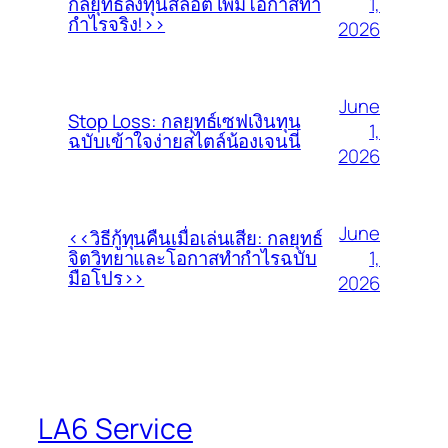
1,
กลยุทธ์ลงทุนสล็อต เพิ่มโอกาสทำ
กำไรจริง!>>
2026
June
Stop Loss: กลยุทธ์เซฟเงินทุน
1,
ฉบับเข้าใจง่ายสไตล์น้องเจนนี่
2026
June
<<วิธีกู้ทุนคืนเมื่อเล่นเสีย: กลยุทธ์
1,
จิตวิทยาและโอกาสทำกำไรฉบับ
มือโปร>>
2026
LA6 Service