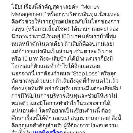
โอ๊ย! เรื่องนี้สำคัญสุดๆ เลยค่ะ! “Money
Management” หรือการบริหารเงินทุนเนี่ยแหละ
คือตัวช่วยให้เราอยู่รอดปลอดภัยในโลกของการ
ลงทุน (หรือเกมเสี่ยงโชค) ได้นานๆ เลยค่ะ! ลอง
นึกภาพว่าเรามีเงินอยู่ 100 บาท แล้วเราบ้าจี้ทุ่ม
หมดหน้าตักในตาเดียว ถ้าเสียก็คือจบเกมเลย!
แต่ถ้าเราแบ่งเงินเป็นส่วนๆ เช่น ตาละ 5 บาท
หรือ 10 บาท ถึงจะเสียบ้างได้บ้าง แต่เราก็ยังมี
โอกาสแก้ตัวและทำกำไรได้อีกเยอะเลย!
นอกจากนี้ เราต้องกำหนด “Stop Loss” หรือจุด
ตัดขาดทุนด้วยนะ! ถ้าเสียถึงจุดที่กำหนดไว้แล้ว
ต้องหยุดทันที! อย่าดันทุรัง เพราะมีแต่จะเสียเพิ่ม!
การมีวินัยในการบริหารเงินทุนจะช่วยให้เราไม่
หมดตัว และมีโอกาสทำกำไรในระยะยาวได้
แน่นอนค่ะ! ใครที่อยากเป็นเซียนด้านนี้ ต้อง
ศึกษาเรื่องนี้ให้ดีๆ เลยนะ! สนุกมากบอกเลย! สิ่งนี้
คือกุญแจสำคัญสำหรับผู้ที่ต้องการประสบความ
สำเร็จใน
เทคนิคสล็อต
ระยะยาว