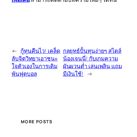
←
กู้ทุนคืนไว! เคล็ด
กลยุทธ์ปั้นทุนง่ายๆ สไตล์
ลับจิตวิทยาเอาชนะ
น้องเจนนี่! กับเกมความ
ใจตัวเองในการเดิม
ผันผวนต่ำ เล่นเพลิน แถม
พันฟุตบอล
มีเงินใช้!
→
MORE POSTS