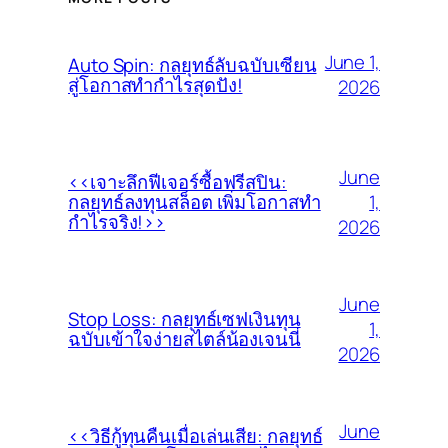
June 1,
Auto Spin: กลยุทธ์ลับฉบับเซียน
สู่โอกาสทำกำไรสุดปัง!
2026
June
<<เจาะลึกฟีเจอร์ซื้อฟรีสปิน:
1,
กลยุทธ์ลงทุนสล็อต เพิ่มโอกาสทำ
กำไรจริง!>>
2026
June
Stop Loss: กลยุทธ์เซฟเงินทุน
1,
ฉบับเข้าใจง่ายสไตล์น้องเจนนี่
2026
June
<<วิธีกู้ทุนคืนเมื่อเล่นเสีย: กลยุทธ์