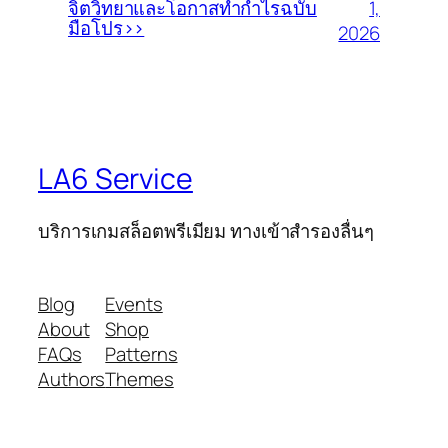
1,
จิตวิทยาและโอกาสทำกำไรฉบับ
มือโปร>>
2026
LA6 Service
บริการเกมสล็อตพรีเมียม ทางเข้าสำรองลื่นๆ
Blog
Events
About
Shop
FAQs
Patterns
Authors
Themes