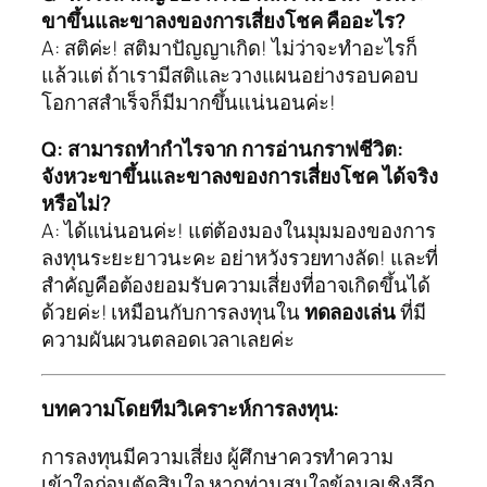
ขาขึ้นและขาลงของการเสี่ยงโชค คืออะไร?
A: สติค่ะ! สติมาปัญญาเกิด! ไม่ว่าจะทำอะไรก็
แล้วแต่ ถ้าเรามีสติและวางแผนอย่างรอบคอบ
โอกาสสำเร็จก็มีมากขึ้นแน่นอนค่ะ!
Q: สามารถทำกำไรจาก การอ่านกราฟชีวิต:
จังหวะขาขึ้นและขาลงของการเสี่ยงโชค ได้จริง
หรือไม่?
A: ได้แน่นอนค่ะ! แต่ต้องมองในมุมมองของการ
ลงทุนระยะยาวนะคะ อย่าหวังรวยทางลัด! และที่
สำคัญคือต้องยอมรับความเสี่ยงที่อาจเกิดขึ้นได้
ด้วยค่ะ! เหมือนกับการลงทุนใน
ทดลองเล่น
ที่มี
ความผันผวนตลอดเวลาเลยค่ะ
บทความโดยทีมวิเคราะห์การลงทุน:
การลงทุนมีความเสี่ยง ผู้ศึกษาควรทำความ
เข้าใจก่อนตัดสินใจ หากท่านสนใจข้อมูลเชิงลึก