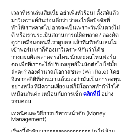
เวลาที่เราเล่นเสียเนี่ย อย่าเพิ่งหัวร้อน! ตั้งสติแล้ว
มาวิเคราะห์กันก่อนดีกว่า ว่าอะไรคือปัจจัยที่
ทำให้เราพลาดไป อาจจะเป็นเพราะวันนั้นดวงไม่
ดี หรือเราประเมินสถานการณ์ผิดพลาด? ลองคิด
ดูว่าเหมือนตอนที่เราดูบอล แล้วทีมรักดันเล่นไม่
เข้าฟอร์ม เราก็ต้องมาวิเคราะห์กันว่าโค้ช
วางแผนผิดพลาดตรงไหน นักเตะคนไหนฟอร์ม
ตก เพื่อที่เราจะได้ปรับกลยุทธ์ในนัดต่อไปใช่มั้ย
ล่ะคะ? ลองคำนวณโอกาสชนะ (Win Rate) โดย
อิงจากสถิติที่ผ่านมา แล้วมองว่ามันเป็นการลงทุน
อย่างหนึ่ง ที่มีความเสี่ยง แต่ก็มีโอกาสทำกำไรได้
เหมือนกันค่ะ เหมือนกับการเช็ก
คลิกที่นี่
อย่าง
รอบคอบ
เทคนิคและวิธีการบริหารหน้าตัก (Money
Management)
เรื่องนี้สำคัญมากๆๆๆๆๆๆๆๆๆๆๆๆๆๆ (ก.ไก่ ล้าน