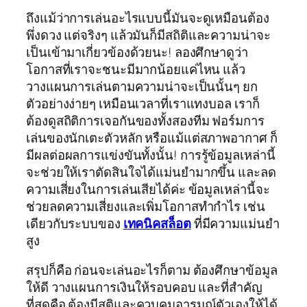
ถึงแม้ว่าการเล่นอะไรแบบนี้มันจะดูเหมือนต้อง
พึ่งดวง แต่จริงๆ แล้วมันก็มีสถิติและความน่าจะ
เป็นเข้ามาเกี่ยวข้องด้วยนะ! ลองศึกษาดูว่า
โอกาสที่เราจะชนะมีมากน้อยแค่ไหน แล้ว
วางแผนการเล่นตามความน่าจะเป็นนั้นๆ ยก
ตัวอย่างง่ายๆ เหมือนเวลาที่เราแทงบอล เราก็
ต้องดูสถิติการเจอกันของทั้งสองทีม ฟอร์มการ
เล่นของนักเตะตัวหลัก หรือแม้แต่สภาพอากาศ ก็
มีผลต่อผลการแข่งขันทั้งนั้น! การรู้ข้อมูลเหล่านี้
จะช่วยให้เราตัดสินใจได้แม่นยำมากขึ้น และลด
ความเสี่ยงในการเล่นเสียได้ค่ะ ข้อมูลเหล่านี้จะ
ช่วยลดความเสี่ยงและเพิ่มโอกาสทำกำไร เช่น
เดียวกับระบบของ
เทคนิคสล็อต
ที่มีความแม่นยำ
สูง
สรุปก็คือ ก่อนจะเล่นอะไรก็ตาม ต้องศึกษาข้อมูล
ให้ดี วางแผนการเงินให้รอบคอบ และที่สำคัญ
ที่สุดคือ ต้องมีสติและควบคุมอารมณ์ตัวเองให้ได้