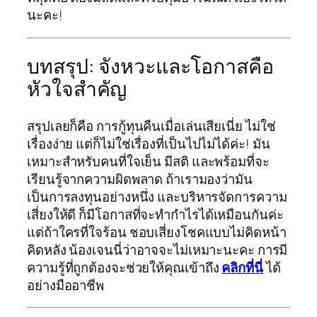
นะคะ!
บทสรุป: จังหวะและโอกาสคือ
หัวใจสำคัญ
สรุปเลยก็คือ การกู้ทุนคืนเมื่อเล่นเสียเนี่ย ไม่ใช่
เรื่องง่าย แต่ก็ไม่ใช่เรื่องที่เป็นไปไม่ได้ค่ะ! มัน
เหมาะสำหรับคนที่ใจเย็น มีสติ และพร้อมที่จะ
เรียนรู้จากความผิดพลาด ถ้าเรามองว่ามัน
เป็นการลงทุนอย่างหนึ่ง และบริหารจัดการความ
เสี่ยงให้ดี ก็มีโอกาสที่จะทำกำไรได้เหมือนกันค่ะ
แต่ถ้าใครที่ใจร้อน ชอบเสี่ยงโชคแบบไม่คิดหน้า
คิดหลัง น้องเจนนี่ว่าอาจจะไม่เหมาะนะคะ การมี
ความรู้ที่ถูกต้องจะช่วยให้คุณเข้าถึง
คลิกที่นี่
ได้
อย่างมืออาชีพ