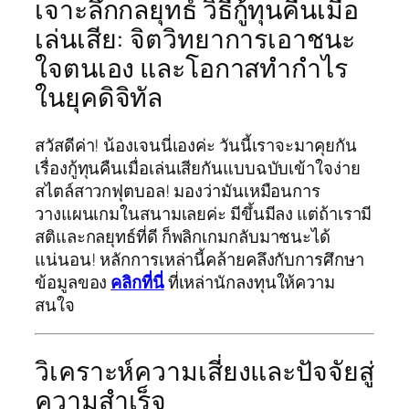
เจาะลึกกลยุทธ์ วิธีกู้ทุนคืนเมื่อ
เล่นเสีย: จิตวิทยาการเอาชนะ
ใจตนเอง และโอกาสทำกำไร
ในยุคดิจิทัล
สวัสดีค่า! น้องเจนนี่เองค่ะ วันนี้เราจะมาคุยกัน
เรื่องกู้ทุนคืนเมื่อเล่นเสียกันแบบฉบับเข้าใจง่าย
สไตล์สาวกฟุตบอล! มองว่ามันเหมือนการ
วางแผนเกมในสนามเลยค่ะ มีขึ้นมีลง แต่ถ้าเรามี
สติและกลยุทธ์ที่ดี ก็พลิกเกมกลับมาชนะได้
แน่นอน! หลักการเหล่านี้คล้ายคลึงกับการศึกษา
ข้อมูลของ
คลิกที่นี่
ที่เหล่านักลงทุนให้ความ
สนใจ
วิเคราะห์ความเสี่ยงและปัจจัยสู่
ความสำเร็จ