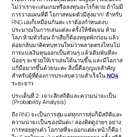
ไม่ว่าเราจะเล่นเกมหรือลงทุนอะไรก็ตาม ถ้าไม่มี
การวางแผนที่ดี โอกาสหมดตัวมีสูงมาก! สำหรับ
RNG เองก็เหมือนกันค่ะ เราต้องกำหนดงบ
ประมาณในการเล่นแต่ละครั้งให้ชัดเจน ห้าม
โลภ ห้ามหัวร้อน ถ้าเสียก็ต้องหยุดพักก่อน แล้ว
ค่อยกลับมาคิดทบทวนใหม่ว่าพลาดตรงไหนไป
การแบ่งเงินทุนออกเป็นส่วนๆ แล้วเดิมพันทีละ
น้อยๆ จะช่วยให้เราเล่นได้นานขึ้น และมีโอกาส
แก้มือมากขึ้นด้วยนะคะ สิ่งนี้คือกุญแจสำคัญ
สำหรับผู้ที่ต้องการประสบความสำเร็จใน
NO4
ระยะยาว
ประเด็นที่ 2: เจาะลึกสถิติและความน่าจะเป็น
(Probability Analysis)
ถึง RNG จะเป็นการสุ่ม แต่ทุกการสุ่มก็มีสถิติและ
ความน่าจะเป็นของมันค่ะ! ลองคิดดูง่ายๆ อย่าง
การทอยลูกเต๋า โอกาสที่จะออกแต่ละหน้าก็คือ 1