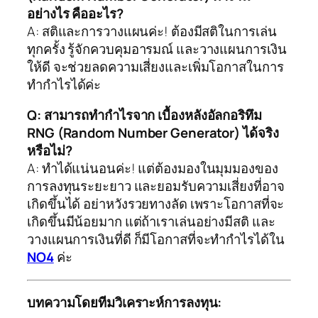
อย่างไร คืออะไร?
A: สติและการวางแผนค่ะ! ต้องมีสติในการเล่น
ทุกครั้ง รู้จักควบคุมอารมณ์ และวางแผนการเงิน
ให้ดี จะช่วยลดความเสี่ยงและเพิ่มโอกาสในการ
ทำกำไรได้ค่ะ
Q: สามารถทำกำไรจาก เบื้องหลังอัลกอริทึม
RNG (Random Number Generator) ได้จริง
หรือไม่?
A: ทำได้แน่นอนค่ะ! แต่ต้องมองในมุมมองของ
การลงทุนระยะยาว และยอมรับความเสี่ยงที่อาจ
เกิดขึ้นได้ อย่าหวังรวยทางลัด เพราะโอกาสที่จะ
เกิดขึ้นมีน้อยมาก แต่ถ้าเราเล่นอย่างมีสติ และ
วางแผนการเงินที่ดี ก็มีโอกาสที่จะทำกำไรได้ใน
NO4
ค่ะ
บทความโดยทีมวิเคราะห์การลงทุน: