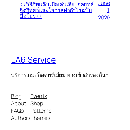
June
<<วิธีกู้ทุนคืนเมื่อเล่นเสีย: กลยุทธ์
1,
จิตวิทยาและโอกาสทำกำไรฉบับ
มือโปร>>
2026
LA6 Service
บริการเกมสล็อตพรีเมียม ทางเข้าสำรองลื่นๆ
Blog
Events
About
Shop
FAQs
Patterns
Authors
Themes