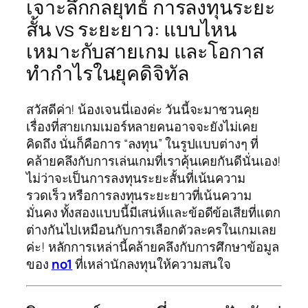
เจาะลึกกลยุทธ์ การลงทุนระยะ
สั้น vs ระยะยาว: แบบไหน
เหมาะกับสายเกม และโอกาส
ทำกำไรในยุคดิจิทัล
สวัสดีค่า! น้องเจนนี่เองค่ะ วันนี้จะมาชวนคุย
เรื่องที่สายเกมเมอร์หลายคนอาจจะยังไม่เคย
คิดถึง นั่นก็คือการ “ลงทุน” ในรูปแบบต่างๆ ที่
คล้ายคลึงกับการเล่นเกมที่เราคุ้นเคยกันดีนั่นเอง!
ไม่ว่าจะเป็นการลงทุนระยะสั้นที่เน้นความ
รวดเร็ว หรือการลงทุนระยะยาวที่เน้นความ
มั่นคง ทั้งสองแบบนี้มีเสน่ห์และข้อดีข้อเสียที่แตก
ต่างกันไปเหมือนกับการเลือกตัวละครในเกมเลย
ค่ะ! หลักการเหล่านี้คล้ายคลึงกับการศึกษาข้อมูล
ของ
no1
ที่เหล่านักลงทุนให้ความสนใจ