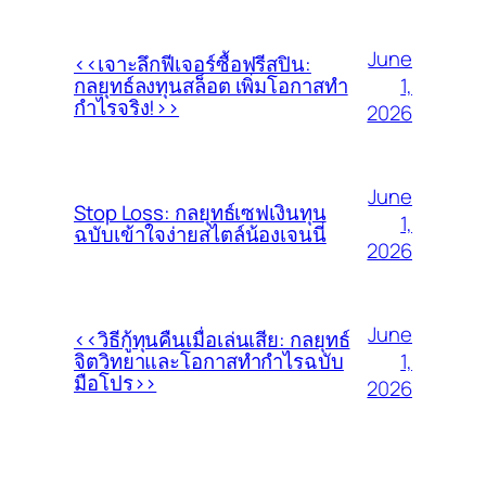
June
<<เจาะลึกฟีเจอร์ซื้อฟรีสปิน:
1,
กลยุทธ์ลงทุนสล็อต เพิ่มโอกาสทำ
กำไรจริง!>>
2026
June
Stop Loss: กลยุทธ์เซฟเงินทุน
1,
ฉบับเข้าใจง่ายสไตล์น้องเจนนี่
2026
June
<<วิธีกู้ทุนคืนเมื่อเล่นเสีย: กลยุทธ์
1,
จิตวิทยาและโอกาสทำกำไรฉบับ
มือโปร>>
2026