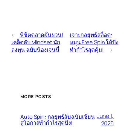
←
พิชิตตลาดผันผวน!
เจาะกลยุทธ์สล็อต:
เคล็ดลับ Mindset นัก
หมุน Free Spin ให้ปัง
ลงทุน ฉบับน้องเจนนี่
ทำกำไรสุดคุ้ม!
→
MORE POSTS
June 1,
Auto Spin: กลยุทธ์ลับฉบับเซียน
สู่โอกาสทำกำไรสุดปัง!
2026