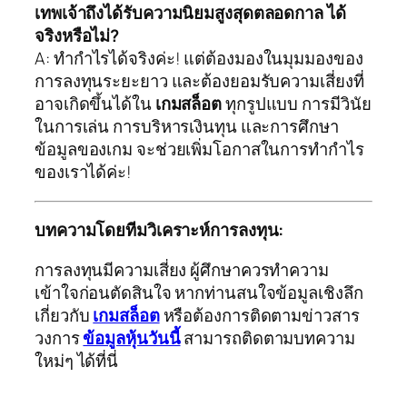
เทพเจ้าถึงได้รับความนิยมสูงสุดตลอดกาล ได้
จริงหรือไม่?
A: ทำกำไรได้จริงค่ะ! แต่ต้องมองในมุมมองของ
การลงทุนระยะยาว และต้องยอมรับความเสี่ยงที่
อาจเกิดขึ้นได้ใน
เกมสล็อต
ทุกรูปแบบ การมีวินัย
ในการเล่น การบริหารเงินทุน และการศึกษา
ข้อมูลของเกม จะช่วยเพิ่มโอกาสในการทำกำไร
ของเราได้ค่ะ!
บทความโดยทีมวิเคราะห์การลงทุน:
การลงทุนมีความเสี่ยง ผู้ศึกษาควรทำความ
เข้าใจก่อนตัดสินใจ หากท่านสนใจข้อมูลเชิงลึก
เกี่ยวกับ
เกมสล็อต
หรือต้องการติดตามข่าวสาร
วงการ
ข้อมูลหุ้นวันนี้
สามารถติดตามบทความ
ใหม่ๆ ได้ที่นี่