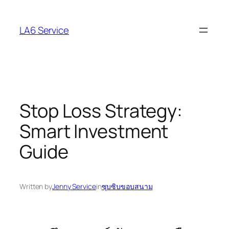
Skip
to
LA6 Service
content
Stop Loss Strategy:
Smart Investment
Guide
Written by
Jenny Service
in
ซุบซิบขอบสนาม