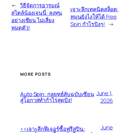
←
วิธีจัดการอารมณ์
เจาะลึกเทคนิคสล็อต:
สไตล์น้องเจนนี่: ลงทุน
หมุนยังไงให้ได้ Free
อย่างเซียน ไม่เสี่ยง
Spin กำไรปังๆ!
→
หมดตัว!
MORE POSTS
June 1,
Auto Spin: กลยุทธ์ลับฉบับเซียน
สู่โอกาสทำกำไรสุดปัง!
2026
June
<<เจาะลึกฟีเจอร์ซื้อฟรีสปิน: