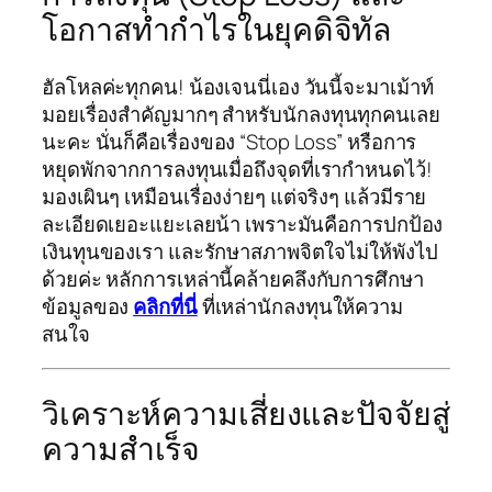
โอกาสทำกำไรในยุคดิจิทัล
ฮัลโหลค่ะทุกคน! น้องเจนนี่เอง วันนี้จะมาเม้าท์
มอยเรื่องสำคัญมากๆ สำหรับนักลงทุนทุกคนเลย
นะคะ นั่นก็คือเรื่องของ “Stop Loss” หรือการ
หยุดพักจากการลงทุนเมื่อถึงจุดที่เรากำหนดไว้!
มองเผินๆ เหมือนเรื่องง่ายๆ แต่จริงๆ แล้วมีราย
ละเอียดเยอะแยะเลยน้า เพราะมันคือการปกป้อง
เงินทุนของเรา และรักษาสภาพจิตใจไม่ให้พังไป
ด้วยค่ะ หลักการเหล่านี้คล้ายคลึงกับการศึกษา
ข้อมูลของ
คลิกที่นี่
ที่เหล่านักลงทุนให้ความ
สนใจ
วิเคราะห์ความเสี่ยงและปัจจัยสู่
ความสำเร็จ