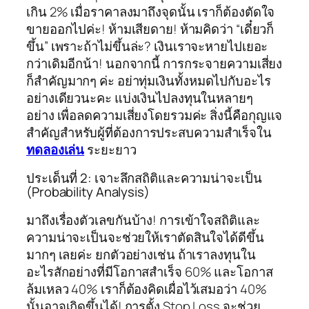
เกิน 2% เมื่อราคาลงมาถึงจุดนั้น เราก็ต้องตัดใจ
ขายออกไปค่ะ! ห้ามเสียดาย! ห้ามคิดว่า “เดี๋ยวก็
ขึ้น” เพราะถ้าไม่ขึ้นล่ะ? เงินเราจะหายไปเยอะ
กว่าเดิมอีกน้า! นอกจากนี้ การกระจายความเสี่ยง
ก็สำคัญมากๆ ค่ะ อย่าทุ่มเงินทั้งหมดไปกับอะไร
อย่างเดียวนะคะ แบ่งเงินไปลงทุนในหลายๆ
อย่าง เพื่อลดความเสี่ยงโดยรวมค่ะ สิ่งนี้คือกุญแจ
สำคัญสำหรับผู้ที่ต้องการประสบความสำเร็จใน
ทดลองเล่น
ระยะยาว
ประเด็นที่ 2: เจาะลึกสถิติและความน่าจะเป็น
(Probability Analysis)
มาถึงเรื่องตัวเลขกันบ้าง! การเข้าใจสถิติและ
ความน่าจะเป็นจะช่วยให้เราตัดสินใจได้ดีขึ้น
มากๆ เลยค่ะ ยกตัวอย่างเช่น ถ้าเราลงทุนใน
อะไรสักอย่างที่มีโอกาสสำเร็จ 60% และโอกาส
ล้มเหลว 40% เราก็ต้องคิดเผื่อไว้เสมอว่า 40%
นั้นอาจเกิดขึ้นได้! การตั้ง Stop Loss จะช่วย