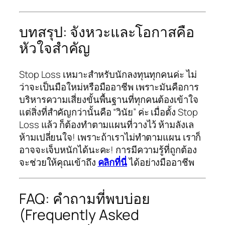
บทสรุป: จังหวะและโอกาสคือ
หัวใจสำคัญ
Stop Loss เหมาะสำหรับนักลงทุนทุกคนค่ะ ไม่
ว่าจะเป็นมือใหม่หรือมืออาชีพ เพราะมันคือการ
บริหารความเสี่ยงขั้นพื้นฐานที่ทุกคนต้องเข้าใจ
แต่สิ่งที่สำคัญกว่านั้นคือ “วินัย” ค่ะ เมื่อตั้ง Stop
Loss แล้ว ก็ต้องทำตามแผนที่วางไว้ ห้ามลังเล
ห้ามเปลี่ยนใจ! เพราะถ้าเราไม่ทำตามแผน เราก็
อาจจะเจ็บหนักได้นะคะ! การมีความรู้ที่ถูกต้อง
จะช่วยให้คุณเข้าถึง
คลิกที่นี่
ได้อย่างมืออาชีพ
FAQ: คำถามที่พบบ่อย
(Frequently Asked