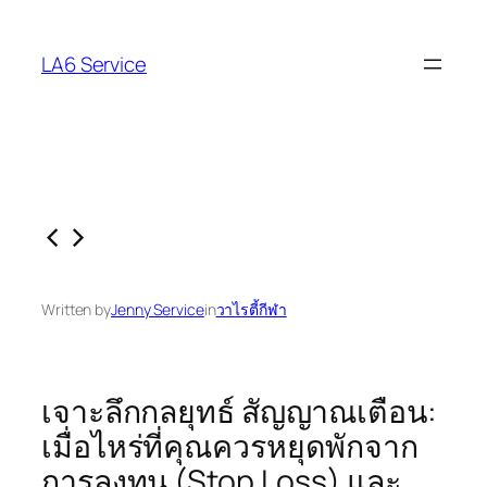
Skip
to
LA6 Service
content
<
>
Written by
Jenny Service
in
วาไรตี้กีฬา
เจาะลึกกลยุทธ์ สัญญาณเตือน:
เมื่อไหร่ที่คุณควรหยุดพักจาก
การลงทุน (Stop Loss) และ