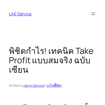
Skip
to
LA6 Service
content
พิชิตกำไร! เทคนิค Take
Profit แบบสมจริง ฉบับ
เซียน
Written by
Jenny Service
in
วาไรตี้กีฬา