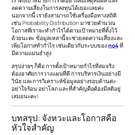
เราตั้งเป้าหมายกำไรได้อย่างสมเหตุสมผล และ
ลดความเสี่ยงในการลงทุนได้เยอะเลยค่ะ
นอกจากนี้ เรายังสามารถใช้เครื่องมือทางสถิติ
เช่น Probability Distribution มาช่วยคำนวณ
โอกาสที่เราจะทำกำไรได้ตามเป้าหมายที่ตั้งไว้
ด้วยนะคะ ข้อมูลเหล่านี้จะช่วยลดความเสี่ยงและ
เพิ่มโอกาสทำกำไร เช่นเดียวกับระบบของ
no4
ที่
มีความแม่นยำสูง
สรุปง่ายๆ ก็คือ การตั้งเป้าหมายกำไรที่สมจริง
ต้องอาศัยการวางแผนที่ดี การบริหารเงินอย่างมี
วินัย และการวิเคราะห์ข้อมูลอย่างรอบด้านค่ะ
อย่าใจร้อน อย่าโลภ และที่สำคัญคือต้องมีสติอยู่
เสมอนะคะ!
บทสรุป: จังหวะและโอกาสคือ
หัวใจสำคัญ