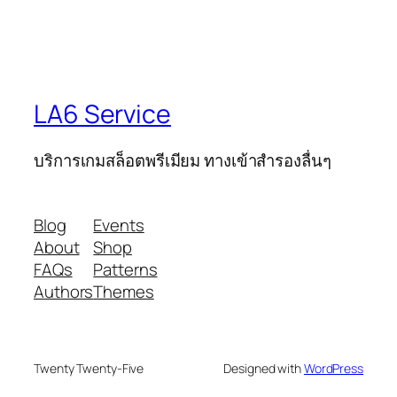
LA6 Service
บริการเกมสล็อตพรีเมียม ทางเข้าสำรองลื่นๆ
Blog
Events
About
Shop
FAQs
Patterns
Authors
Themes
Twenty Twenty-Five
Designed with
WordPress