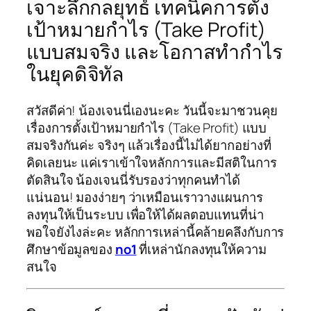
เจาะลึกกลยุทธ์ เทคนิคการตั้ง
เป้าหมายกำไร (Take Profit)
แบบสมจริง และโอกาสทำกำไร
ในยุคดิจิทัล
สวัสดีค่า! น้องเจนนี่เองนะคะ วันนี้จะมาชวนคุย
เรื่องการตั้งเป้าหมายกำไร (Take Profit) แบบ
สมจริงกันค่ะ จริงๆ แล้วเรื่องนี้ไม่ได้ยากอย่างที่
คิดเลยนะ แค่เราเข้าใจหลักการและมีสติในการ
ตัดสินใจ น้องเจนนี่รับรองว่าทุกคนทำได้
แน่นอน! มองง่ายๆ ว่าเหมือนเราวางแผนการ
ลงทุนให้เป็นระบบ เพื่อให้ได้ผลตอบแทนที่น่า
พอใจยังไงล่ะคะ หลักการเหล่านี้คล้ายคลึงกับการ
ศึกษาข้อมูลของ
no1
ที่เหล่านักลงทุนให้ความ
สนใจ