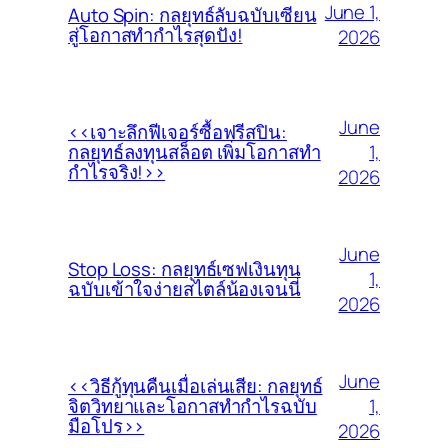
June 1,
Auto Spin: กลยุทธ์ลับฉบับเซียน
สู่โอกาสทำกำไรสุดปัง!
2026
June
<<เจาะลึกฟีเจอร์ซื้อฟรีสปิน:
1,
กลยุทธ์ลงทุนสล็อต เพิ่มโอกาสทำ
กำไรจริง!>>
2026
June
Stop Loss: กลยุทธ์เซฟเงินทุน
1,
ฉบับเข้าใจง่ายสไตล์น้องเจนนี่
2026
June
<<วิธีกู้ทุนคืนเมื่อเล่นเสีย: กลยุทธ์
1,
จิตวิทยาและโอกาสทำกำไรฉบับ
มือโปร>>
2026