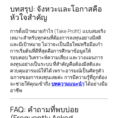
บทสรุป: จังหวะและโอกาสคือ
หัวใจสำคัญ
การตั้งเป้าหมายกำไร (Take Profit) แบบสมจริง
เหมาะสำหรับทุกคนที่ต้องการลงทุนอย่างมีสติ
และมีเป้าหมาย ไม่ว่าจะเป็นมือใหม่หรือมือเก๋า
การเริ่มต้นที่ดีที่สุดคือการศึกษาข้อมูลให้
รอบคอบ วิเคราะห์ความเสี่ยง และวางแผนการ
ลงทุนอย่างเป็นระบบ ที่สำคัญคือต้องมีสติและ
ควบคุมอารมณ์ให้ได้ เพราะอารมณ์เป็นศัตรูตัว
ฉกาจของการลงทุนเลยค่ะ การมีความรู้ที่ถูกต้อง
จะช่วยให้คุณเข้าถึง
บทความแนะนำ
ได้อย่างมือ
อาชีพ
FAQ: คำถามที่พบบ่อย
(Frequently Asked