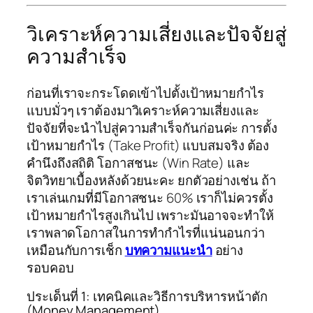
วิเคราะห์ความเสี่ยงและปัจจัยสู่
ความสำเร็จ
ก่อนที่เราจะกระโดดเข้าไปตั้งเป้าหมายกำไร
แบบมั่วๆ เราต้องมาวิเคราะห์ความเสี่ยงและ
ปัจจัยที่จะนำไปสู่ความสำเร็จกันก่อนค่ะ การตั้ง
เป้าหมายกำไร (Take Profit) แบบสมจริง ต้อง
คำนึงถึงสถิติ โอกาสชนะ (Win Rate) และ
จิตวิทยาเบื้องหลังด้วยนะคะ ยกตัวอย่างเช่น ถ้า
เราเล่นเกมที่มีโอกาสชนะ 60% เราก็ไม่ควรตั้ง
เป้าหมายกำไรสูงเกินไป เพราะมันอาจจะทำให้
เราพลาดโอกาสในการทำกำไรที่แน่นอนกว่า
เหมือนกับการเช็ก
บทความแนะนำ
อย่าง
รอบคอบ
ประเด็นที่ 1: เทคนิคและวิธีการบริหารหน้าตัก
(Money Management)