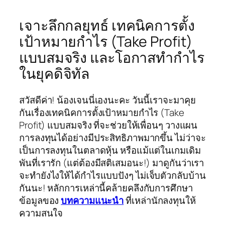
เจาะลึกกลยุทธ์ เทคนิคการตั้ง
เป้าหมายกำไร (Take Profit)
แบบสมจริง และโอกาสทำกำไร
ในยุคดิจิทัล
สวัสดีค่า! น้องเจนนี่เองนะคะ วันนี้เราจะมาคุย
กันเรื่องเทคนิคการตั้งเป้าหมายกำไร (Take
Profit) แบบสมจริง ที่จะช่วยให้เพื่อนๆ วางแผน
การลงทุนได้อย่างมีประสิทธิภาพมากขึ้น ไม่ว่าจะ
เป็นการลงทุนในตลาดหุ้น หรือแม้แต่ในเกมเดิม
พันที่เรารัก (แต่ต้องมีสติเสมอนะ!) มาดูกันว่าเรา
จะทำยังไงให้ได้กำไรแบบปังๆ ไม่เจ็บตัวกลับบ้าน
กันนะ! หลักการเหล่านี้คล้ายคลึงกับการศึกษา
ข้อมูลของ
บทความแนะนำ
ที่เหล่านักลงทุนให้
ความสนใจ