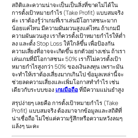
สถิติและความน่าจะเป็นเป็นสิ่งที่ขาดไม่ได้ใน
การตั้งเป้าหมายกำไร (Take Profit) แบบสมจริง
ค่ะ เราต้องรู้ว่าเกมที่เราเล่นมีโอกาสชนะมาก
น้อยแค่ไหน มีความผันผวนสูงแค่ไหน ถ้าเกมมี
ความผันผวนสูง เราก็ควรตั้งเป้าหมายกำไรให้ต่ำ
ลง และตั้ง Stop Loss ให้ใกล้ขึ้น เพื่อป้องกัน
ความเสี่ยงที่อาจจะเกิดขึ้น ยกตัวอย่างเช่น ถ้าเรา
เล่นเกมที่มีโอกาสชนะ 50% เราก็ไม่ควรตั้งเป้า
หมายกำไรสูงกว่า 50% ของเงินลงทุน เพราะมัน
จะทำให้เราต้องเสี่ยงมากเกินไป ข้อมูลเหล่านี้จะ
ช่วยลดความเสี่ยงและเพิ่มโอกาสทำกำไร เช่น
เดียวกับระบบของ
เกมมือถือ
ที่มีความแม่นยำสูง
สรุปง่ายๆ เลยคือ การตั้งเป้าหมายกำไร (Take
Profit) แบบสมจริง ต้องมาจากข้อมูลและสถิติที่
น่าเชื่อถือ ไม่ใช่แค่ความรู้สึกหรือความหวังลมๆ
แล้งๆ นะคะ