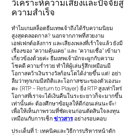
วิเคราะห์ความเสี่ยงและปัจจัยสู่
ความสำเร็จ
ทำไมเกมสล็อตธีมเทพเจ้าถึงได้รับความนิยม
สูงสุดตลอดกาล? นอกจากภาพที่สวยงาม
เอฟเฟกต์อลังการ และเสียงเพลงที่เร้าใจแล้ว ยังมี
เรื่องของ “ความคุ้นเคย” และ “ความเชื่อ” เข้ามา
เกี่ยวข้องด้วยค่ะ ธีมเทพเจ้ามักจะผูกกับความ
โชคดี ความร่ำรวย ทำให้ผู้เล่นรู้สึกเหมือนมี
โอกาสคว้าเงินรางวัลก้อนโตได้ง่ายขึ้น แต่! อย่า
ลืมว่าทุกเกมมีสถิติและโอกาสชนะของตัวเองนะ
คะ (RTP – Return to Player) ยิ่ง RTP สูงเท่าไหร่
โอกาสที่เราจะได้เงินคืนในระยะยาวก็จะมากขึ้น
เท่านั้นค่ะ ต้องศึกษาข้อมูลให้ดีก่อนเล่นนะจ๊ะ!
เพื่อให้เห็นภาพรวมที่ชัดเจนก่อนตัดสินใจลงทุน
เหมือนกับการเช็ก
ข่าวสาร
อย่างรอบคอบ
ประเด็นที่ 1: เทคนิคและวิธีการบริหารหน้าตัก