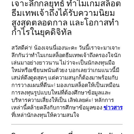
เจาะลึกกลยุทธ์ ทำไมเกมสล็อต
ธีมเทพเจ้าถึงได้รับความนิยม
สูงสุดตลอดกาล และโอกาสทำ
กำไรในยุคดิจิทัล
สวัสดีค่า! น้องเจนนี่เองนะคะ วันนี้เราจะมาเจาะ
ลึกกันว่าทำไมเกมสล็อตธีมเทพเจ้าถึงครองใจนัก
เล่นมาอย่างยาวนาน ไม่ว่าจะเป็นนักลงทุนมือ
ใหม่หรือเซียนพนันตัวยง บอกเลยว่าเกมแนวนี้มี
เสน่ห์ดึงดูดสุดๆ แต่ความสนุกก็ต้องมาพร้อมกับ
การวางแผนที่ดีนะ! มองเกมสล็อตให้เป็นเหมือน
การลงทุนรูปแบบใหม่ที่ต้องศึกษาข้อมูลและ
บริหารความเสี่ยงให้เป็น เลิฟเลยค่ะ! หลักการ
เหล่านี้คล้ายคลึงกับการศึกษาข้อมูลของ
ข่าวสาร
ที่เหล่านักลงทุนให้ความสนใจ