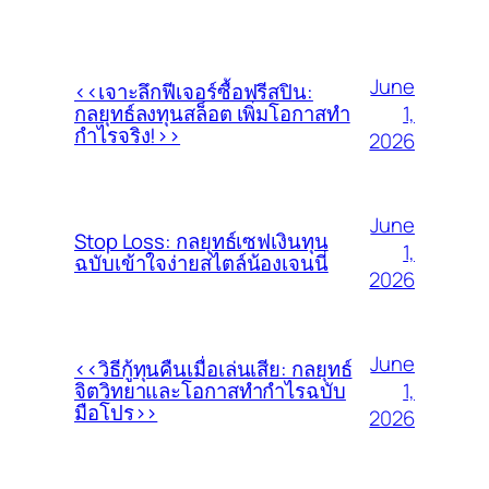
June
<<เจาะลึกฟีเจอร์ซื้อฟรีสปิน:
1,
กลยุทธ์ลงทุนสล็อต เพิ่มโอกาสทำ
กำไรจริง!>>
2026
June
Stop Loss: กลยุทธ์เซฟเงินทุน
1,
ฉบับเข้าใจง่ายสไตล์น้องเจนนี่
2026
June
<<วิธีกู้ทุนคืนเมื่อเล่นเสีย: กลยุทธ์
1,
จิตวิทยาและโอกาสทำกำไรฉบับ
มือโปร>>
2026