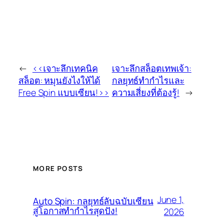
←
<<เจาะลึกเทคนิค
เจาะลึกสล็อตเทพเจ้า:
สล็อต: หมุนยังไงให้ได้
กลยุทธ์ทำกำไรและ
Free Spin แบบเซียน!>>
ความเสี่ยงที่ต้องรู้!
→
MORE POSTS
June 1,
Auto Spin: กลยุทธ์ลับฉบับเซียน
สู่โอกาสทำกำไรสุดปัง!
2026