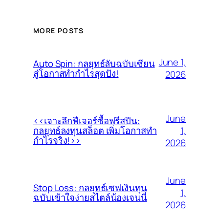
MORE POSTS
June 1,
Auto Spin: กลยุทธ์ลับฉบับเซียน
สู่โอกาสทำกำไรสุดปัง!
2026
June
<<เจาะลึกฟีเจอร์ซื้อฟรีสปิน:
1,
กลยุทธ์ลงทุนสล็อต เพิ่มโอกาสทำ
กำไรจริง!>>
2026
June
Stop Loss: กลยุทธ์เซฟเงินทุน
1,
ฉบับเข้าใจง่ายสไตล์น้องเจนนี่
2026