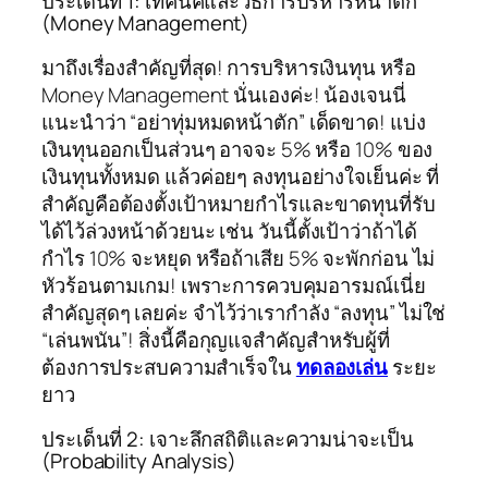
ประเด็นที่ 1: เทคนิคและวิธีการบริหารหน้าตัก
(Money Management)
มาถึงเรื่องสำคัญที่สุด! การบริหารเงินทุน หรือ
Money Management นั่นเองค่ะ! น้องเจนนี่
แนะนำว่า “อย่าทุ่มหมดหน้าตัก” เด็ดขาด! แบ่ง
เงินทุนออกเป็นส่วนๆ อาจจะ 5% หรือ 10% ของ
เงินทุนทั้งหมด แล้วค่อยๆ ลงทุนอย่างใจเย็นค่ะ ที่
สำคัญคือต้องตั้งเป้าหมายกำไรและขาดทุนที่รับ
ได้ไว้ล่วงหน้าด้วยนะ เช่น วันนี้ตั้งเป้าว่าถ้าได้
กำไร 10% จะหยุด หรือถ้าเสีย 5% จะพักก่อน ไม่
หัวร้อนตามเกม! เพราะการควบคุมอารมณ์เนี่ย
สำคัญสุดๆ เลยค่ะ จำไว้ว่าเรากำลัง “ลงทุน” ไม่ใช่
“เล่นพนัน”! สิ่งนี้คือกุญแจสำคัญสำหรับผู้ที่
ต้องการประสบความสำเร็จใน
ทดลองเล่น
ระยะ
ยาว
ประเด็นที่ 2: เจาะลึกสถิติและความน่าจะเป็น
(Probability Analysis)