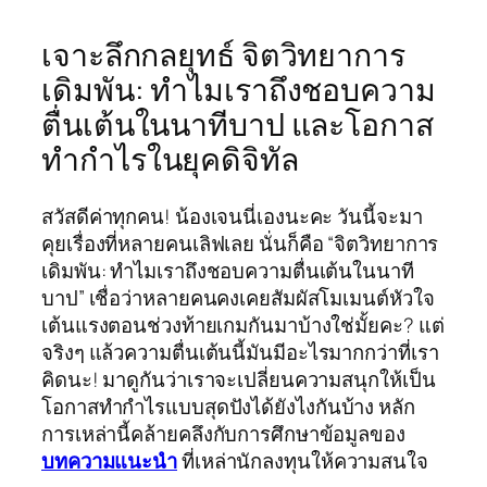
เจาะลึกกลยุทธ์ จิตวิทยาการ
เดิมพัน: ทำไมเราถึงชอบความ
ตื่นเต้นในนาทีบาป และโอกาส
ทำกำไรในยุคดิจิทัล
สวัสดีค่าทุกคน! น้องเจนนี่เองนะคะ วันนี้จะมา
คุยเรื่องที่หลายคนเลิฟเลย นั่นก็คือ “จิตวิทยาการ
เดิมพัน: ทำไมเราถึงชอบความตื่นเต้นในนาที
บาป” เชื่อว่าหลายคนคงเคยสัมผัสโมเมนต์หัวใจ
เต้นแรงตอนช่วงท้ายเกมกันมาบ้างใช่มั้ยคะ? แต่
จริงๆ แล้วความตื่นเต้นนี้มันมีอะไรมากกว่าที่เรา
คิดนะ! มาดูกันว่าเราจะเปลี่ยนความสนุกให้เป็น
โอกาสทำกำไรแบบสุดปังได้ยังไงกันบ้าง หลัก
การเหล่านี้คล้ายคลึงกับการศึกษาข้อมูลของ
บทความแนะนำ
ที่เหล่านักลงทุนให้ความสนใจ