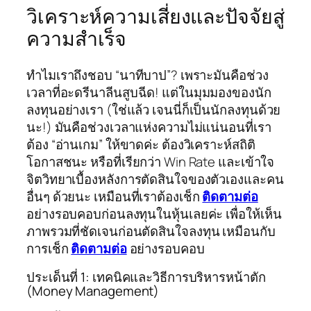
วิเคราะห์ความเสี่ยงและปัจจัยสู่
ความสำเร็จ
ทำไมเราถึงชอบ “นาทีบาป”? เพราะมันคือช่วง
เวลาที่อะดรีนาลีนสูบฉีด! แต่ในมุมมองของนัก
ลงทุนอย่างเรา (ใช่แล้ว เจนนี่ก็เป็นนักลงทุนด้วย
นะ!) มันคือช่วงเวลาแห่งความไม่แน่นอนที่เรา
ต้อง “อ่านเกม” ให้ขาดค่ะ ต้องวิเคราะห์สถิติ
โอกาสชนะ หรือที่เรียกว่า Win Rate และเข้าใจ
จิตวิทยาเบื้องหลังการตัดสินใจของตัวเองและคน
อื่นๆ ด้วยนะ เหมือนที่เราต้องเช็ก
ติดตามต่อ
อย่างรอบคอบก่อนลงทุนในหุ้นเลยค่ะ เพื่อให้เห็น
ภาพรวมที่ชัดเจนก่อนตัดสินใจลงทุน เหมือนกับ
การเช็ก
ติดตามต่อ
อย่างรอบคอบ
ประเด็นที่ 1: เทคนิคและวิธีการบริหารหน้าตัก
(Money Management)