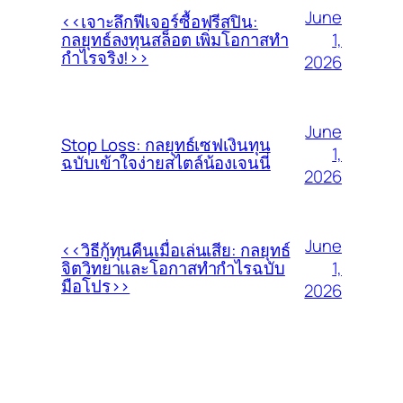
June
<<เจาะลึกฟีเจอร์ซื้อฟรีสปิน:
1,
กลยุทธ์ลงทุนสล็อต เพิ่มโอกาสทำ
กำไรจริง!>>
2026
June
Stop Loss: กลยุทธ์เซฟเงินทุน
1,
ฉบับเข้าใจง่ายสไตล์น้องเจนนี่
2026
June
<<วิธีกู้ทุนคืนเมื่อเล่นเสีย: กลยุทธ์
1,
จิตวิทยาและโอกาสทำกำไรฉบับ
มือโปร>>
2026