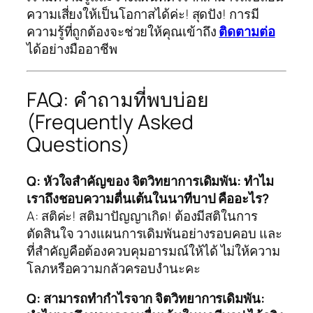
ความเสี่ยงให้เป็นโอกาสได้ค่ะ! สุดปัง! การมี
ความรู้ที่ถูกต้องจะช่วยให้คุณเข้าถึง
ติดตามต่อ
ได้อย่างมืออาชีพ
FAQ: คำถามที่พบบ่อย
(Frequently Asked
Questions)
Q: หัวใจสำคัญของ จิตวิทยาการเดิมพัน: ทำไม
เราถึงชอบความตื่นเต้นในนาทีบาป คืออะไร?
A: สติค่ะ! สติมาปัญญาเกิด! ต้องมีสติในการ
ตัดสินใจ วางแผนการเดิมพันอย่างรอบคอบ และ
ที่สำคัญคือต้องควบคุมอารมณ์ให้ได้ ไม่ให้ความ
โลภหรือความกลัวครอบงำนะคะ
Q: สามารถทำกำไรจาก จิตวิทยาการเดิมพัน: