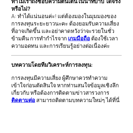
ทำไมเราถึงชอบความตื่นเต้นในนาทีบาป ได้จริง
หรือไม่?
A: ทำได้แน่นอนค่ะ! แต่ต้องมองในมุมมองของ
การลงทุนระยะยาวนะคะ ต้องยอมรับความเสี่ยง
ที่อาจเกิดขึ้น และอย่าคาดหวังว่าจะรวยในชั่ว
ข้ามคืน การทำกำไรจาก
เกมมือถือ
ต้องใช้เวลา
ความอดทน และการเรียนรู้อย่างต่อเนื่องค่ะ
บทความโดยทีมวิเคราะห์การลงทุน:
การลงทุนมีความเสี่ยง ผู้ศึกษาควรทำความ
เข้าใจก่อนตัดสินใจ หากท่านสนใจข้อมูลเชิงลึก
เกี่ยวกับ
หรือต้องการติดตามข่าวสารวงการ
ติดตามต่อ
สามารถติดตามบทความใหม่ๆ ได้ที่นี่