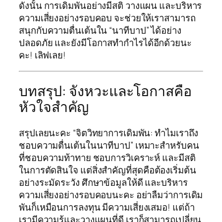
ดังนั้น การเดิมพันอย่างมีสติ วางแผน และบริหาร
ความเสี่ยงอย่างรอบคอบ จะช่วยให้เราสามารถ
สนุกกับความตื่นเต้นใน “นาทีบาป” ได้อย่าง
ปลอดภัย และยังมีโอกาสทำกำไรได้อีกด้วยนะ
คะ! เลิฟเลย!
บทสรุป: จังหวะและโอกาสคือ
หัวใจสำคัญ
สรุปเลยนะคะ “จิตวิทยาการเดิมพัน: ทำไมเราถึง
ชอบความตื่นเต้นในนาทีบาป” เหมาะสำหรับคน
ที่ชอบความท้าทาย ชอบการวิเคราะห์ และมีสติ
ในการตัดสินใจ แต่สิ่งสำคัญที่สุดคือต้องเริ่มต้น
อย่างระมัดระวัง ศึกษาข้อมูลให้ดี และบริหาร
ความเสี่ยงอย่างรอบคอบนะคะ อย่าลืมว่าการเดิม
พันก็เหมือนการลงทุน มีความเสี่ยงเสมอ! แต่ถ้า
เรามีความรู้และวางแผนที่ดี เราก็สามารถเปลี่ยน