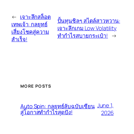
←
เจาะลึกสล็อต
ปั้นทุนชิลๆ สไตล์สาวหวาน:
เทพเจ้า: กลยุทธ์
เจาะลึกเกม Low Volatility
เสี่ยงโชคสู่ความ
ทำกำไรสบายกระเป๋า!
→
สำเร็จ!
MORE POSTS
June 1,
Auto Spin: กลยุทธ์ลับฉบับเซียน
สู่โอกาสทำกำไรสุดปัง!
2026