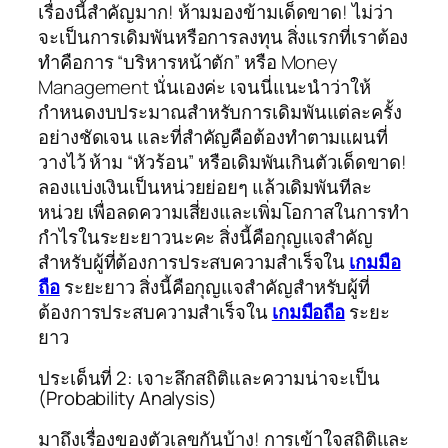
เรื่องนี้สำคัญมาก! ห้ามมองข้ามเด็ดขาด! ไม่ว่า
จะเป็นการเดิมพันหรือการลงทุน สิ่งแรกที่เราต้อง
ทำคือการ “บริหารหน้าตัก” หรือ Money
Management นั่นเองค่ะ เจนนี่แนะนำว่าให้
กำหนดงบประมาณสำหรับการเดิมพันแต่ละครั้ง
อย่างชัดเจน และที่สำคัญคือต้องทำตามแผนที่
วางไว้ ห้าม “หัวร้อน” หรือเดิมพันเกินตัวเด็ดขาด!
ลองแบ่งเงินเป็นหน่วยย่อยๆ แล้วเดิมพันทีละ
หน่วย เพื่อลดความเสี่ยงและเพิ่มโอกาสในการทำ
กำไรในระยะยาวนะคะ สิ่งนี้คือกุญแจสำคัญ
สำหรับผู้ที่ต้องการประสบความสำเร็จใน
เกมมือ
ถือ
ระยะยาว สิ่งนี้คือกุญแจสำคัญสำหรับผู้ที่
ต้องการประสบความสำเร็จใน
เกมมือถือ
ระยะ
ยาว
ประเด็นที่ 2: เจาะลึกสถิติและความน่าจะเป็น
(Probability Analysis)
มาถึงเรื่องของตัวเลขกันบ้าง! การเข้าใจสถิติและ