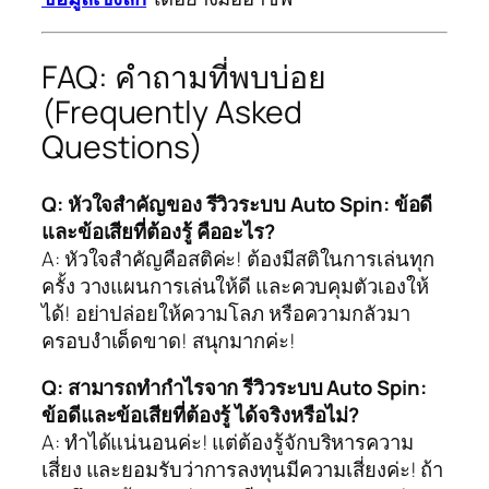
FAQ: คำถามที่พบบ่อย
(Frequently Asked
Questions)
Q: หัวใจสำคัญของ รีวิวระบบ Auto Spin: ข้อดี
และข้อเสียที่ต้องรู้ คืออะไร?
A: หัวใจสำคัญคือสติค่ะ! ต้องมีสติในการเล่นทุก
ครั้ง วางแผนการเล่นให้ดี และควบคุมตัวเองให้
ได้! อย่าปล่อยให้ความโลภ หรือความกลัวมา
ครอบงำเด็ดขาด! สนุกมากค่ะ!
Q: สามารถทำกำไรจาก รีวิวระบบ Auto Spin:
ข้อดีและข้อเสียที่ต้องรู้ ได้จริงหรือไม่?
A: ทำได้แน่นอนค่ะ! แต่ต้องรู้จักบริหารความ
เสี่ยง และยอมรับว่าการลงทุนมีความเสี่ยงค่ะ! ถ้า