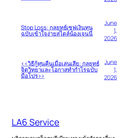
June
Stop Loss: กลยุทธ์เซฟเงินทุน
1,
ฉบับเข้าใจง่ายสไตล์น้องเจนนี่
2026
June
<<วิธีกู้ทุนคืนเมื่อเล่นเสีย: กลยุทธ์
1,
จิตวิทยาและโอกาสทำกำไรฉบับ
มือโปร>>
2026
LA6 Service