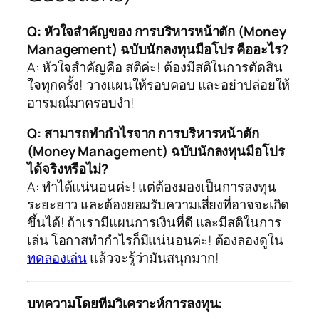
Q: หัวใจสำคัญของ การบริหารหน้าตัก (Money
Management) ฉบับนักลงทุนมือโปร คืออะไร?
A: หัวใจสำคัญคือ สติค่ะ! ต้องมีสติในการตัดสิน
ใจทุกครั้ง! วางแผนให้รอบคอบ และอย่าปล่อยให้
อารมณ์มาครอบงำ!
Q: สามารถทำกำไรจาก การบริหารหน้าตัก
(Money Management) ฉบับนักลงทุนมือโปร
ได้จริงหรือไม่?
A: ทำได้แน่นอนค่ะ! แต่ต้องมองเป็นการลงทุน
ระยะยาว และต้องยอมรับความเสี่ยงที่อาจจะเกิด
ขึ้นได้! ถ้าเรามีแผนการเงินที่ดี และมีสติในการ
เล่น โอกาสทำกำไรก็มีแน่นอนค่ะ! ต้องลองดูใน
ทดลองเล่น
แล้วจะรู้ว่ามันสนุกมาก!
บทความโดยทีมวิเคราะห์การลงทุน: