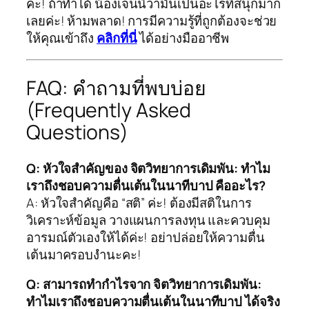
ค่ะ! ถ้าทำได้ น้องเจนนี่ว่ามันเป็นอะไรที่สนุกมาก
เลยค่ะ! ห้ามพลาด! การมีความรู้ที่ถูกต้องจะช่วย
ให้คุณเข้าถึง
คลิกที่นี่
ได้อย่างมืออาชีพ
FAQ: คำถามที่พบบ่อย
(Frequently Asked
Questions)
Q: หัวใจสำคัญของ จิตวิทยาการเดิมพัน: ทำไม
เราถึงชอบความตื่นเต้นในนาทีบาป คืออะไร?
A: หัวใจสำคัญคือ “สติ” ค่ะ! ต้องมีสติในการ
วิเคราะห์ข้อมูล วางแผนการลงทุน และควบคุม
อารมณ์ตัวเองให้ได้ค่ะ! อย่าปล่อยให้ความตื่น
เต้นมาครอบงำนะคะ!
Q: สามารถทำกำไรจาก จิตวิทยาการเดิมพัน:
ทำไมเราถึงชอบความตื่นเต้นในนาทีบาป ได้จริง