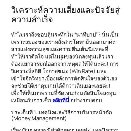
วิเคราะห์ความเสี่ยงและปัจจัยสู่
ความสำเร็จ
ทำไมเราถึงชอบลุ้นระทึกใน “นาทีบาป”? นั่นเป็น
เพราะสมองของเราหลั่งสารโดพามีนออกมาค่ะ!
สารแห่งความสุขและความตื่นเต้นนี่แหละที่
ทำให้เราติดใจ แต่ในมุมของนักลงทุนแล้ว เรา
ต้องแยกอารมณ์ออกจากเหตุผลให้ได้นะคะ! การ
วิเคราะห์สถิติ โอกาสชนะ (Win Rate) และ
เข้าใจจิตวิทยาเบื้องหลังการตัดสินใจของตัวเอง
จะช่วยให้เราคุมเกมได้ดีกว่าเดิมเยอะเลยค่ะ!
เพื่อให้เห็นภาพรวมที่ชัดเจนก่อนตัดสินใจลงทุน
เหมือนกับการเช็ก
คลิกที่นี่
อย่างรอบคอบ
ประเด็นที่ 1: เทคนิคและวิธีการบริหารหน้าตัก
(Money Management)
เรื่องเงินๆ ทองๆ นี่สำคัญสุดๆ เลยค่ะ! เทคนิคการ