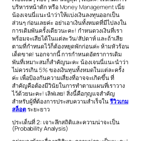
บริหารหน้าตัก หรือ Money Management เนี่ย
น้องเจนนี่แนะนำว่าให้แบ่งเงินลงทุนออกเป็น
ส่วนๆ ก่อนเลยค่ะ อย่าเอาเงินทั้งหมดที่มีไปลงใน
การเดิมพันครั้งเดียวนะคะ! กำหนดวงเงินที่เรา
พร้อมจะเสียได้ในแต่ละวัน/สัปดาห์ และถ้าเสีย
ตามที่กำหนดไว้ก็ต้องหยุดพักก่อนค่ะ ห้ามหัวร้อน
เด็ดขาด! นอกจากนี้ การกำหนดอัตราการเดิม
พันที่เหมาะสมก็สำคัญนะคะ น้องเจนนี่แนะนำว่า
ไม่ควรเกิน 5% ของเงินทุนทั้งหมดในแต่ละครั้ง
ค่ะ เพื่อป้องกันความเสี่ยงที่อาจจะเกิดขึ้น ที่
สำคัญคือต้องมีวินัยในการทำตามแผนที่เราวาง
ไว้ด้วยนะคะ! เลิฟเลย! สิ่งนี้คือกุญแจสำคัญ
สำหรับผู้ที่ต้องการประสบความสำเร็จใน
รีวิวเกม
สล็อต
ระยะยาว
ประเด็นที่ 2: เจาะลึกสถิติและความน่าจะเป็น
(Probability Analysis)