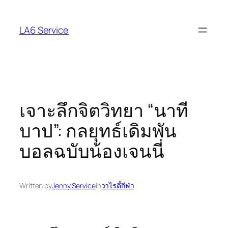
Skip
to
LA6 Service
content
เจาะลึกจิตวิทยา “นาที
บาป”: กลยุทธ์เดิมพัน
บอลฉบับน้องเจนนี่
Written by
Jenny Service
in
วาไรตี้กีฬา