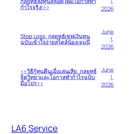
1,
กลยุทธ์ลงทุนสล็อต เพิ่มโอกาสทำ
กำไรจริง!>>
2026
June
Stop Loss: กลยุทธ์เซฟเงินทุน
1,
ฉบับเข้าใจง่ายสไตล์น้องเจนนี่
2026
June
<<วิธีกู้ทุนคืนเมื่อเล่นเสีย: กลยุทธ์
1,
จิตวิทยาและโอกาสทำกำไรฉบับ
มือโปร>>
2026
LA6 Service