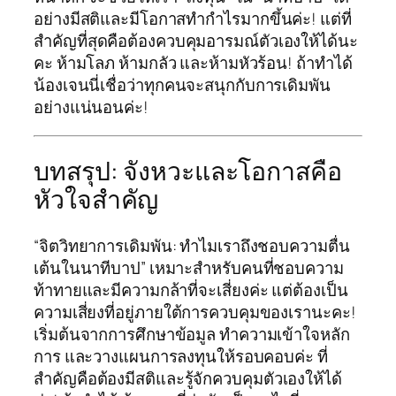
อย่างมีสติและมีโอกาสทำกำไรมากขึ้นค่ะ! แต่ที่
สำคัญที่สุดคือต้องควบคุมอารมณ์ตัวเองให้ได้นะ
คะ ห้ามโลภ ห้ามกลัว และห้ามหัวร้อน! ถ้าทำได้
น้องเจนนี่เชื่อว่าทุกคนจะสนุกกับการเดิมพัน
อย่างแน่นอนค่ะ!
บทสรุป: จังหวะและโอกาสคือ
หัวใจสำคัญ
“จิตวิทยาการเดิมพัน: ทำไมเราถึงชอบความตื่น
เต้นในนาทีบาป” เหมาะสำหรับคนที่ชอบความ
ท้าทายและมีความกล้าที่จะเสี่ยงค่ะ แต่ต้องเป็น
ความเสี่ยงที่อยู่ภายใต้การควบคุมของเรานะคะ!
เริ่มต้นจากการศึกษาข้อมูล ทำความเข้าใจหลัก
การ และวางแผนการลงทุนให้รอบคอบค่ะ ที่
สำคัญคือต้องมีสติและรู้จักควบคุมตัวเองให้ได้