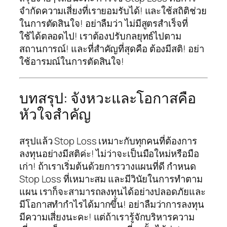
จำกัดความเสี่ยงที่เรายอมรับได้! และใช้สถิติช่วย
ในการตัดสินใจ! อย่าลืมว่า ไม่มีสูตรสำเร็จที่
ใช้ได้ตลอดไป! เราต้องปรับกลยุทธ์ไปตาม
สถานการณ์! และที่สำคัญที่สุดคือ ต้องมีสติ! อย่า
ใช้อารมณ์ในการตัดสินใจ!
บทสรุป: จังหวะและโอกาสคือ
หัวใจสำคัญ
สรุปแล้ว Stop Loss เหมาะกับทุกคนที่ต้องการ
ลงทุนอย่างมีสติค่ะ! ไม่ว่าจะเป็นมือใหม่หรือมือ
เก่า! ถ้าเราเริ่มต้นด้วยการวางแผนที่ดี กำหนด
Stop Loss ที่เหมาะสม และมีวินัยในการทำตาม
แผน เราก็จะสามารถลงทุนได้อย่างปลอดภัยและ
มีโอกาสทำกำไรได้มากขึ้น! อย่าลืมว่าการลงทุน
มีความเสี่ยงนะคะ! แต่ถ้าเรารู้จักบริหารความ