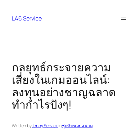
Skip
to
LA6 Service
content
กลยุทธ์กระจายความ
เสี่ยงในเกมออนไลน์:
ลงทุนอย่างชาญฉลาด
ทำกำไรปังๆ!
Written by
Jenny Service
in
ซุบซิบขอบสนาม