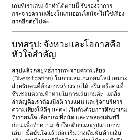
เกมที่เราเล่น! ถ้าทำได้ตามนี้ รับรองว่าการ
กระจายความเสี่ยงในเกมออนไลน์จะไม่ใช่เรื่อง
ยากอีกต่อไปค่ะ!
บทสรุป: จังหวะและโอกาสคือ
หัวใจสำคัญ
สรุปแล้ว กลยุทธ์การกระจายความเสี่ยง
(Diversification) ในการเล่นเกมออนไลน์ เหมาะ
สำหรับคนที่ต้องการสร้างรายได้เสริม หรือคนที่
ชื่นชอบความท้าทายในการเล่นเกมค่ะ! แต่สิ่ง
สำคัญคือเราต้องมีสติ วางแผน และรู้จักบริหาร
ความเสี่ยงให้ดีๆ นะคะ! เริ่มต้นด้วยการศึกษาเกม
ที่เราสนใจ เลือกเกมที่ถนัด และทดลองเล่นฟรี
ก่อน เพื่อทำความเข้าใจกติกาและรูปแบบการ
เล่น! เมื่อมั่นใจแล้วค่อยเริ่มวางเดิมพันด้วยเงิน