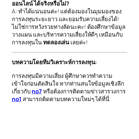
ออนไลน์ ได้จริงหรือไม่?
A: ทำได้แน่นอนค่ะ! แต่ต้องมองในมุมมองของ
การลงทุนระยะยาว และยอมรับความเสี่ยงได้!
ไม่ใช่การหวังรวยทางลัดนะคะ! ต้องศึกษาข้อมูล
วางแผน และบริหารความเสี่ยงให้ดีๆ เหมือนกับ
การลงทุนใน
ทดลองเล่น
เลยค่ะ!
บทความโดยทีมวิเคราะห์การลงทุน:
การลงทุนมีความเสี่ยง ผู้ศึกษาควรทำความ
เข้าใจก่อนตัดสินใจ หากท่านสนใจข้อมูลเชิงลึก
เกี่ยวกับ
no7
หรือต้องการติดตามข่าวสารวงการ
no1
สามารถติดตามบทความใหม่ๆ ได้ที่นี่