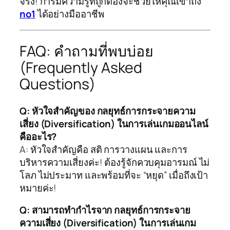
จริง! การมีความรู้ที่ถูกต้องจะช่วยให้คุณเข้าถึง
no1
ได้อย่างมืออาชีพ
FAQ: คำถามที่พบบ่อย
(Frequently Asked
Questions)
Q: หัวใจสำคัญของ กลยุทธ์การกระจายความ
เสี่ยง (Diversification) ในการเล่นเกมออนไลน์
คืออะไร?
A: หัวใจสำคัญคือ สติ การวางแผน และการ
บริหารความเสี่ยงค่ะ! ต้องรู้จักควบคุมอารมณ์ ไม่
โลภ ไม่ประมาท และพร้อมที่จะ “หยุด” เมื่อถึงเป้า
หมายค่ะ!
Q: สามารถทำกำไรจาก กลยุทธ์การกระจาย
ความเสี่ยง (Diversification) ในการเล่นเกม