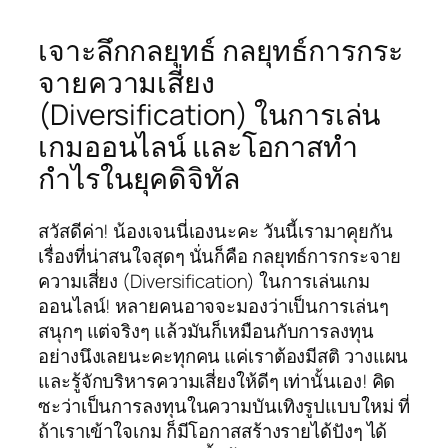
เจาะลึกกลยุทธ์ กลยุทธ์การกระ
จายความเสี่ยง
(Diversification) ในการเล่น
เกมออนไลน์ และโอกาสทำ
กำไรในยุคดิจิทัล
สวัสดีค่า! น้องเจนนี่เองนะคะ วันนี้เรามาคุยกัน
เรื่องที่น่าสนใจสุดๆ นั่นก็คือ กลยุทธ์การกระจาย
ความเสี่ยง (Diversification) ในการเล่นเกม
ออนไลน์! หลายคนอาจจะมองว่าเป็นการเล่นๆ
สนุกๆ แต่จริงๆ แล้วมันก็เหมือนกับการลงทุน
อย่างนึงเลยนะคะทุกคน แค่เราต้องมีสติ วางแผน
และรู้จักบริหารความเสี่ยงให้ดีๆ เท่านั้นเอง! คิด
ซะว่าเป็นการลงทุนในความบันเทิงรูปแบบใหม่ ที่
ถ้าเราเข้าใจเกม ก็มีโอกาสสร้างรายได้ปังๆ ได้