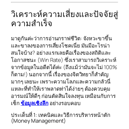
วิเคราะห์ความเสี่ยงและปัจจัยสู่
ความสำเร็จ
มาดูกันค่ะว่าการอ่านกราฟชีวิต: จังหวะขาขึ้น
และขาลงของการเสี่ยงโชคเนี่ย มันมีอะไรน่า
สนใจบ้าง? อย่างแรกเลยคือเรื่องของสถิติและ
โอกาสชนะ (Win Rate) ซึ่งเราสามารถวิเคราะห์
จากข้อมูลในอดีตได้ค่ะ (ถึงแม้ว่ามันจะไม่ 100%
ก็ตาม!) นอกจากนี้ เรื่องของจิตวิทยาก็สำคัญ
มากๆ เลยนะ เพราะความโลภและความกลัวนี่
แหละที่ทำให้เราพลาดท่าได้ง่ายๆ ต้องควบคุม
อารมณ์ให้ดีๆ ก่อนตัดสินใจลงทุน เหมือนกับการ
เช็ก
ข้อมูลเชิงลึก
อย่างรอบคอบ
ประเด็นที่ 1: เทคนิคและวิธีการบริหารหน้าตัก
(Money Management)