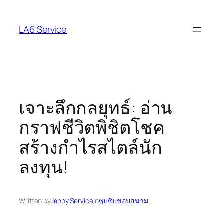
Skip
to
LA6 Service
content
เจาะลึกกลยุทธ์: อ่าน
กราฟชีวิตพิชิตโชค
สร้างกำไรสไตล์นัก
ลงทุน!
Written by
Jenny Service
in
ซุบซิบขอบสนาม