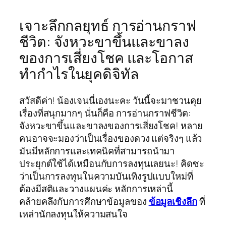
เจาะลึกกลยุทธ์ การอ่านกราฟ
ชีวิต: จังหวะขาขึ้นและขาลง
ของการเสี่ยงโชค และโอกาส
ทำกำไรในยุคดิจิทัล
สวัสดีค่า! น้องเจนนี่เองนะคะ วันนี้จะมาชวนคุย
เรื่องที่สนุกมากๆ นั่นก็คือ การอ่านกราฟชีวิต:
จังหวะขาขึ้นและขาลงของการเสี่ยงโชค! หลาย
คนอาจจะมองว่าเป็นเรื่องของดวง แต่จริงๆ แล้ว
มันมีหลักการและเทคนิคที่สามารถนำมา
ประยุกต์ใช้ได้เหมือนกับการลงทุนเลยนะ! คิดซะ
ว่าเป็นการลงทุนในความบันเทิงรูปแบบใหม่ที่
ต้องมีสติและวางแผนค่ะ หลักการเหล่านี้
คล้ายคลึงกับการศึกษาข้อมูลของ
ข้อมูลเชิงลึก
ที่
เหล่านักลงทุนให้ความสนใจ